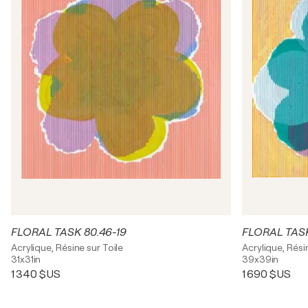
FLORAL TASK 80.46-19
FLORAL TASK
Acrylique, Résine sur Toile
Acrylique, Rési
31x31in
39x39in
1 340 $US
1 690 $US