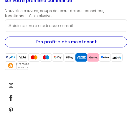
Galeries d'art en Belgique
sur votre première commande
Estampes
Sculptures
Nouvelles œuvres, coups de cœur de nos conseillers,
Peintures acryliques
fonctionnalités exclusives.
Saisissez
votre
adresse
e-
mail
J'en profite dès maintenant
Virement
bancaire