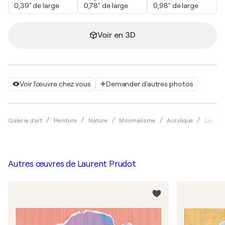
0,39" de large
0,78" de large
0,98" de large
Voir en 3D
Voir l'œuvre chez vous
Demander d'autres photos
Galerie d'art
Peinture
Nature
Minimalisme
Acrylique
Lauren
Autres œuvres de
Laurent Prudot