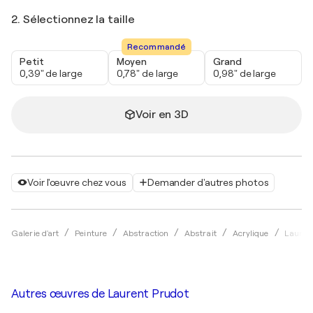
2. Sélectionnez la taille
Recommandé
Petit
Moyen
Grand
0,39" de large
0,78" de large
0,98" de large
Voir en 3D
Voir l'œuvre chez vous
Demander d'autres photos
Galerie d'art
Peinture
Abstraction
Abstrait
Acrylique
Lauren
Autres œuvres de
Laurent Prudot