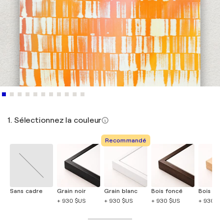
1. Sélectionnez la couleur
Recommandé
Sans cadre
Grain noir
Grain blanc
Bois foncé
Bois cla
+ 930 $US
+ 930 $US
+ 930 $US
+ 930 