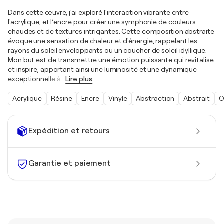
Dans cette œuvre, j'ai exploré l'interaction vibrante entre
l'acrylique, et l’encre pour créer une symphonie de couleurs
chaudes et de textures intrigantes. Cette composition abstraite
évoque une sensation de chaleur et d'énergie, rappelant les
rayons du soleil enveloppants ou un coucher de soleil idyllique.
Mon but est de transmettre une émotion puissante qui revitalise
et inspire, apportant ainsi une luminosité et une dynamique
exceptionnelle à
…
Lire plus
Acrylique
Résine
Encre
Vinyle
Abstraction
Abstrait
O
Expédition et retours
Garantie et paiement