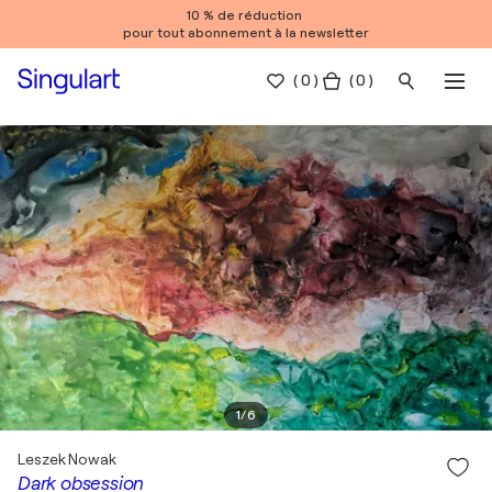
10 % de réduction
pour tout abonnement à la newsletter
(
0
)
( 0 )
1
/
6
Leszek Nowak
Dark obsession