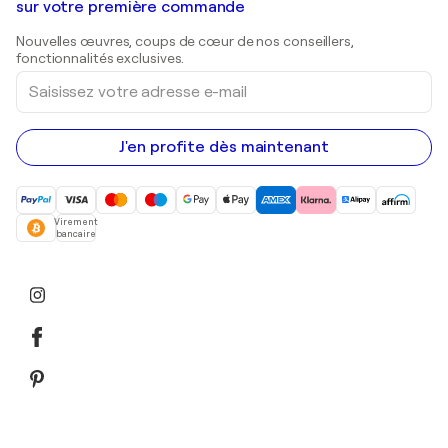
Galeries d'art en Belgique
sur votre première commande
Estampes
Sculptures
Nouvelles œuvres, coups de cœur de nos conseillers,
Peintures acryliques
fonctionnalités exclusives.
Saisissez
votre
adresse
e-
mail
J'en profite dès maintenant
Virement
bancaire