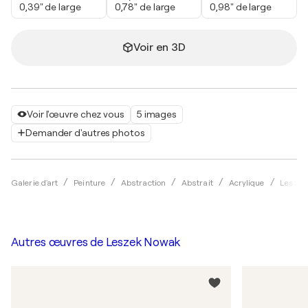
0,39" de large
0,78" de large
0,98" de large
Voir en 3D
Voir l'œuvre chez vous
5 images
Demander d'autres photos
Galerie d'art
Peinture
Abstraction
Abstrait
Acrylique
Leszek
Autres œuvres de
Leszek Nowak