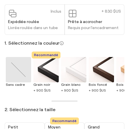
Inclus
+ 830 $US
Expédiée roulée
Prête à accrocher
Livrée roulée dans un tube
Requis pour l'encadrement
1. Sélectionnez la couleur
Recommandé
Sans cadre
Grain noir
Grain blanc
Bois foncé
Bois cla
+ 900 $US
+ 900 $US
+ 900 $US
+ 900 
2. Sélectionnez la taille
Recommandé
Petit
Moyen
Grand