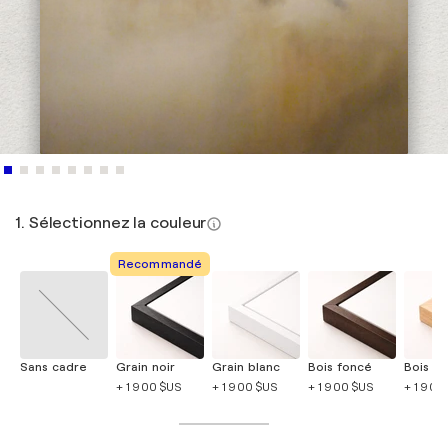
1. Sélectionnez la couleur
Recommandé
Sans cadre
Grain noir
Grain blanc
Bois foncé
Bois cla
+ 1 900 $US
+ 1 900 $US
+ 1 900 $US
+ 1 900