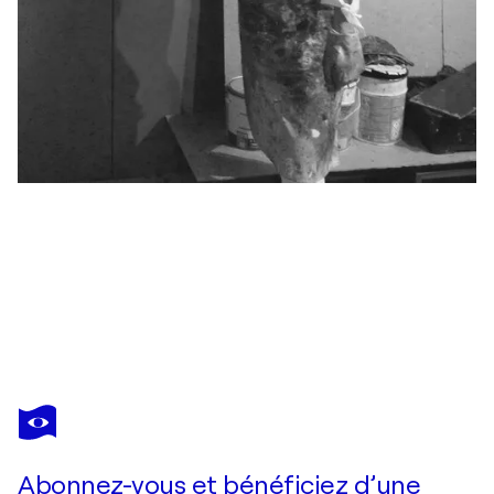
LIUBA & JAVIER TORRES
Holiness II
5 720 $US
Faire une offre
Acquérir
Abonnez-vous et bénéficiez d’une