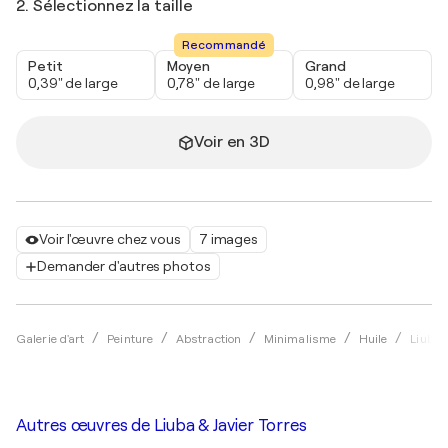
2. Sélectionnez la taille
Recommandé
Petit
Moyen
Grand
0,39" de large
0,78" de large
0,98" de large
Voir en 3D
Voir l'œuvre chez vous
7 images
Demander d'autres photos
Galerie d'art
Peinture
Abstraction
Minimalisme
Huile
Liuba 
Autres œuvres de
Liuba & Javier Torres