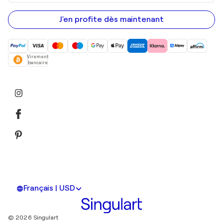
adresse
e-
mail
J'en profite dès maintenant
Virement
bancaire
Français | USD
© 2026 Singulart