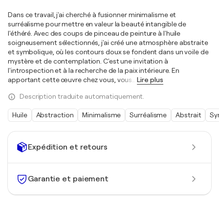
Dans ce travail, j'ai cherché à fusionner minimalisme et
surréalisme pour mettre en valeur la beauté intangible de
l'éthéré. Avec des coups de pinceau de peinture à l'huile
soigneusement sélectionnés, j'ai créé une atmosphère abstraite
et symbolique, où les contours doux se fondent dans un voile de
mystère et de contemplation. C'est une invitation à
l'introspection et à la recherche de la paix intérieure. En
apportant cette œuvre chez vous, vous
…
Lire plus
Description traduite automatiquement.
Huile
Abstraction
Minimalisme
Surréalisme
Abstrait
Sy
Expédition et retours
Garantie et paiement