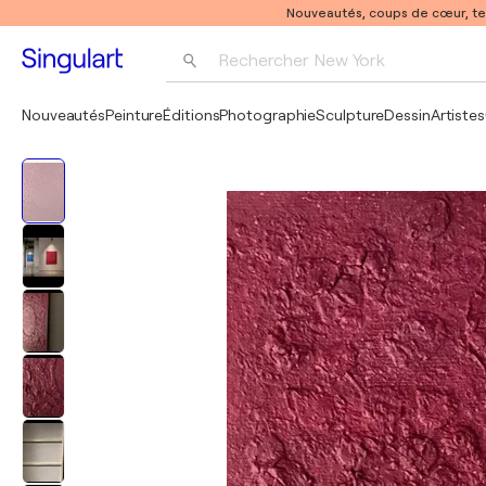
Nouveautés, coups de cœur, t
Rechercher 
New York
Photographie
Nouveautés
Peinture
Éditions
Photographie
Sculpture
Dessin
Artistes
Pop Art
Pablo Picasso