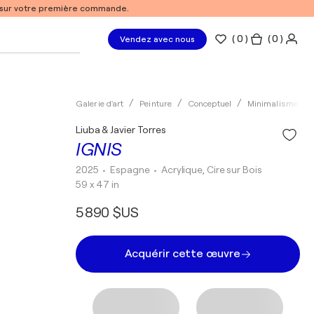
% sur votre première commande.
(
0
)
( 0 )
Vendez avec nous
Galerie d'art
Peinture
Conceptuel
Minimalisme
Liuba & Javier Torres
IGNIS
2025
• Espagne
•
Acrylique, Cire sur Bois
59 x 47 in
5 890 $US
Acquérir cette œuvre