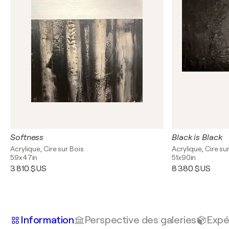
Softness
Black is Black
Acrylique, Cire sur Bois
Acrylique, Cire su
59x47in
51x90in
3 810 $US
8 380 $US
Information
Perspective des galeries
Expé