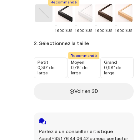
Recommandé
+
+
+
+
+
1 600 $US
1 600 $US
1 600 $US
1 600 $US
1 
2. Sélectionnez la taille
Recommandé
Petit
Moyen
Grand
0,39" de
0,78" de
0,98" de
large
large
large
Voir en 3D
Parlez à un conseiller artistique
Appel
+33 1 76 44 06 42
ou
nous contacter