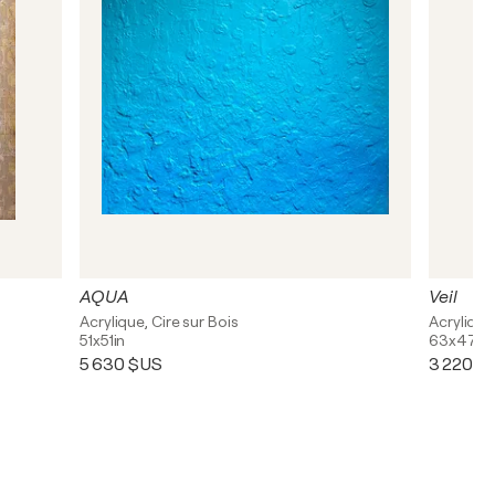
AQUA
Veil
Acrylique, Cire sur Bois
Acrylique,
51x51in
63x47in
5 630 $US
3 220 $