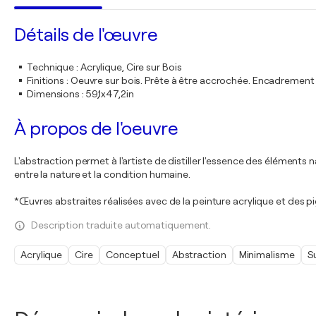
Détails de l'œuvre
Technique
:
Acrylique, Cire sur Bois
Finitions
:
Oeuvre sur bois. Prête à être accrochée. Encadremen
Dimensions
:
59,1x47,2in
À propos de l'oeuvre
L'abstraction permet à l'artiste de distiller l'essence des élément
entre la nature et la condition humaine.
*Œuvres abstraites réalisées avec de la peinture acrylique et des 
Description traduite automatiquement.
Acrylique
Cire
Conceptuel
Abstraction
Minimalisme
S