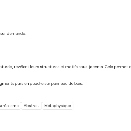
t sur demande.
s naturels, révélant leurs structures et motifs sous-jacents. Cela perm
pigments purs en poudre sur panneau de bois.
urréalisme
Abstrait
Métaphysique