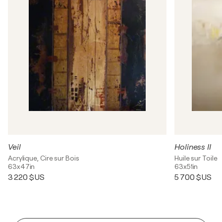
Veil
Holiness II
Acrylique, Cire sur Bois
Huile sur Toile
63x47in
63x51in
3 220 $US
5 700 $US