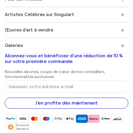
Offrir une carte cadeau
Sociétés affiliées
Rejoignez notre programme commercial
Rejoindre Singulart en tant qu'artiste
Nos artistes
Mon compte
Artistes Célèbres sur Singulart
Se connecter en tant qu'Artiste
Magazine Singulart
Protection acheteur
Emplois
+33 1 76 44 06 42
Henri Matisse
Découvrez une sélection d'art original
Œuvres d'art à vendre
Marc Chagall
Pablo Picasso
Tableaux à vendre
Salvador Dalí
Galeries
Tableaux abstraits à vendre
Banksy
Peintures à l'huile
Mr. Brainwash
Galeries d'art en France
Abonnez-vous et bénéficiez d’une réduction de 10 %
Peintures de paysage
Shepard Fairey
Galeries d'art en Belgique
sur votre première commande
Estampes
Sculptures
Nouvelles œuvres, coups de cœur de nos conseillers,
Peintures acryliques
fonctionnalités exclusives.
Saisissez
votre
adresse
e-
mail
J'en profite dès maintenant
Virement
bancaire