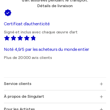
d'art assurées pendant le transport.
Détails de livraison
Certificat d'authenticité
Signé et inclus avec chaque œuvre d'art
Noté 4,9/5 par les acheteurs du monde entier
Plus de 20 000 avis clients
Service clients
Nous contacter
À propos de Singulart
Expédition
Politique de retour
A propos de nous
Témoignages de clients
Pour les Artistes
FAQ