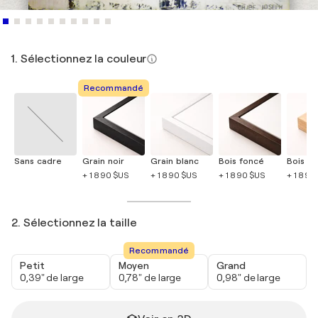
1. Sélectionnez la couleur
Recommandé
Sans cadre
Grain noir
Grain blanc
Bois foncé
Bois cla
+ 1 890 $US
+ 1 890 $US
+ 1 890 $US
+ 1 890
2. Sélectionnez la taille
Recommandé
Petit
Moyen
Grand
0,39" de large
0,78" de large
0,98" de large