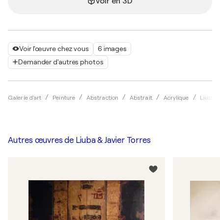
Voir en 3D
Voir l'œuvre chez vous
6 images
Demander d'autres photos
Galerie d'art
Peinture
Abstraction
Abstrait
Acrylique
Liuba &
Autres œuvres de
Liuba & Javier Torres