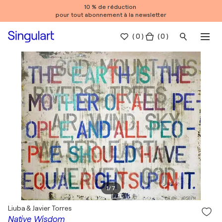
10 % de réduction
pour tout abonnement à la newsletter
(
0
)
( 0 )
1
/
7
Liuba & Javier Torres
Native Wisdom