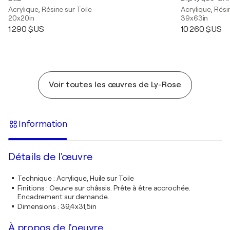
Acrylique, Résine sur Toile
Acrylique, Rési
20x20in
39x63in
1 290 $US
10 260 $US
Voir toutes les œuvres de Ly-Rose
Information
Détails de l'œuvre
Technique
:
Acrylique, Huile sur Toile
Finitions
:
Oeuvre sur châssis. Prête à être accrochée.
Encadrement sur demande.
Dimensions
:
39,4x31,5in
À propos de l'oeuvre