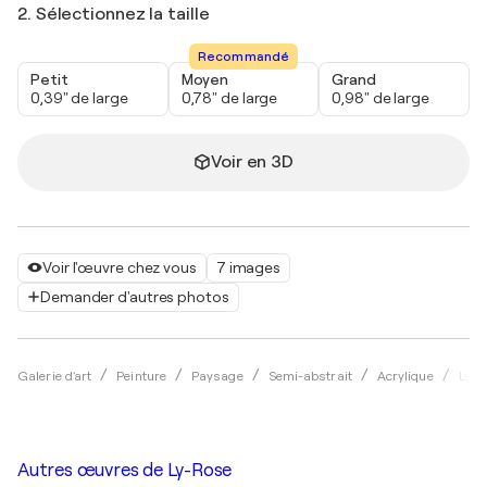
2. Sélectionnez la taille
Recommandé
Petit
Moyen
Grand
0,39" de large
0,78" de large
0,98" de large
Voir en 3D
Voir l'œuvre chez vous
7 images
Demander d'autres photos
Galerie d'art
Peinture
Paysage
Semi-abstrait
Acrylique
Ly-R
Autres œuvres de
Ly-Rose