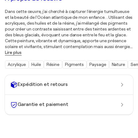
Dans cette œuvre, j'ai cherché à capturer l'énergie tumultueuse
et la beauté de l'Océan atlantique de mon enfance. . Utilisant des
acryliques, des huiles et de la résine, j'ai mélangé des pigments
pour créer un contraste saisissant entre des teintes ardentes et
des bleus glacials, évoquant une danse entre le feu et la glace.
Cette peinture, vibrante et dynamique, apporte une présence
solaire et vivifiante, stimulant contemplation mais aussi énergie.
…
Lire plus
Acrylique
Huile
Résine
Pigments
Paysage
Nature
Sem
Expédition et retours
Garantie et paiement