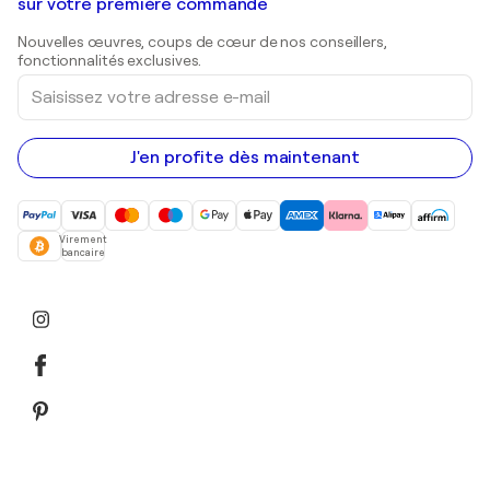
Galeries d'art en Belgique
sur votre première commande
Estampes
Sculptures
Nouvelles œuvres, coups de cœur de nos conseillers,
Peintures acryliques
fonctionnalités exclusives.
Saisissez
votre
adresse
e-
mail
J'en profite dès maintenant
Virement
bancaire