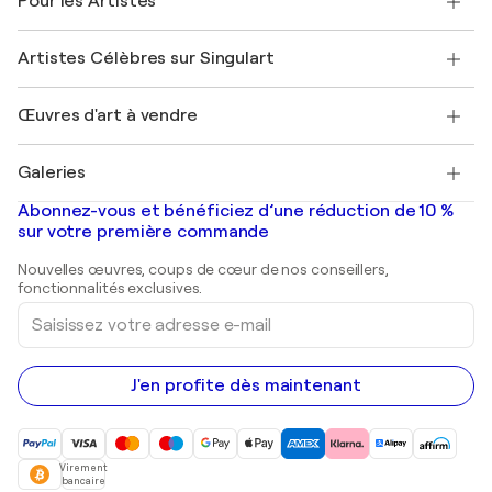
Pour les Artistes
FAQ
Offrir une carte cadeau
Sociétés affiliées
Rejoignez notre programme commercial
Rejoindre Singulart en tant qu'artiste
Nos artistes
Mon compte
Artistes Célèbres sur Singulart
Se connecter en tant qu'Artiste
Magazine Singulart
Protection acheteur
Emplois
+33 1 76 44 06 42
Henri Matisse
Découvrez une sélection d'art original
Œuvres d'art à vendre
Marc Chagall
Pablo Picasso
Tableaux à vendre
Salvador Dalí
Galeries
Tableaux abstraits à vendre
Banksy
Peintures à l'huile
Mr. Brainwash
Galeries d'art en France
Abonnez-vous et bénéficiez d’une réduction de 10 %
Peintures de paysage
Shepard Fairey
Galeries d'art en Belgique
sur votre première commande
Estampes
Sculptures
Nouvelles œuvres, coups de cœur de nos conseillers,
Peintures acryliques
fonctionnalités exclusives.
Saisissez
votre
adresse
e-
mail
J'en profite dès maintenant
Virement
bancaire