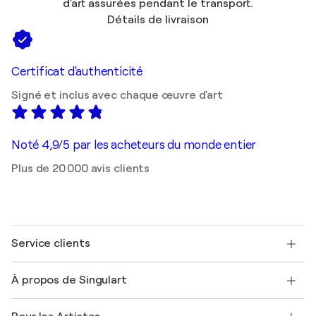
d'art assurées pendant le transport.
Détails de livraison
Certificat d'authenticité
Signé et inclus avec chaque œuvre d'art
Noté 4,9/5 par les acheteurs du monde entier
Plus de 20 000 avis clients
Service clients
Nous contacter
À propos de Singulart
Expédition
Politique de retour
A propos de nous
Témoignages de clients