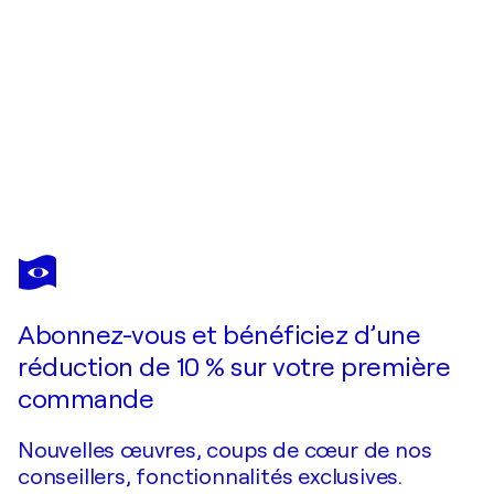
MANUEL
DI
CHIARA
Vous avez adoré cette oeuvre mais elle est vendue ?
Hamburg 001
Abonnez-vous et bénéficiez d’une
Je passe commande
réduction de 10 % sur votre première
commande
Nouvelles œuvres, coups de cœur de nos
conseillers, fonctionnalités exclusives.