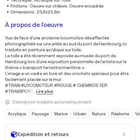
Technique
:
Acrylique sur Toile
Finitions
:
Oeuvre sur châssis. Oeuvre encadrée.
Dimensions
:
23,6x23,6in
À propos de l'oeuvre
Vue de face d'une ancienne locomotive désaffectée
photographiée sur une jetée au sud du port de Hambourg, ici
traduite en peinture acrylique sur toile.
La toile a été récemment exposée au musée du port de
Hambourg lors d'une exposition personnelle de l'artiste sur le
thème « transport terrestre/maritime ».
L'image a un cadre en bois et des crochets spéciaux pour être
facilement placée sur le mur.
#TRAIN #LOCOMOTEUR #ROUGE # CHEMIN DE FER
#TRANSPORT
…
Lire plus
Description traduite automatiquement.
Acrylique
Paysage
Marine
Urbain
Nature
Réalisme
Vi
Expédition et retours