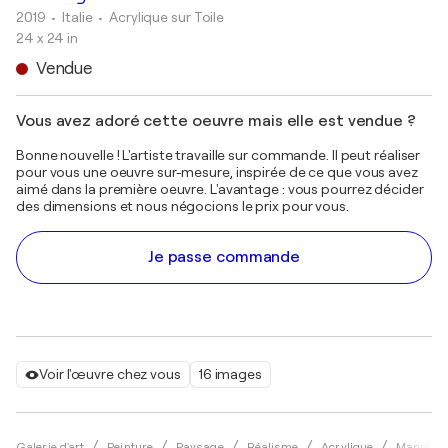
2019
• Italie
•
Acrylique sur Toile
24 x 24 in
Vendue
Vous avez adoré cette oeuvre mais elle est vendue ?
Bonne nouvelle ! L'artiste travaille sur commande. Il peut réaliser
pour vous une oeuvre sur-mesure, inspirée de ce que vous avez
aimé dans la première oeuvre. L'avantage : vous pourrez décider
des dimensions et nous négocions le prix pour vous.
Je passe commande
Voir l'œuvre chez vous
16 images
Galerie d'art
Peinture
Paysage
Réalisme
Acrylique
Manuel D