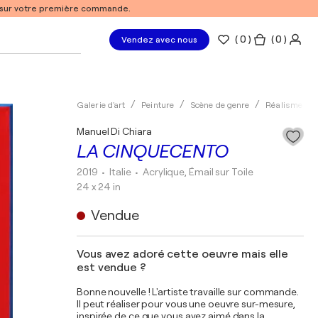
% sur votre première commande.
(
0
)
( 0 )
Vendez avec nous
Galerie d'art
Peinture
Scène de genre
Réalisme
Manuel Di Chiara
LA CINQUECENTO
2019
• Italie
•
Acrylique, Émail sur Toile
24 x 24 in
Vendue
Vous avez adoré cette oeuvre mais elle
est vendue ?
Bonne nouvelle ! L'artiste travaille sur commande.
Il peut réaliser pour vous une oeuvre sur-mesure,
inspirée de ce que vous avez aimé dans la