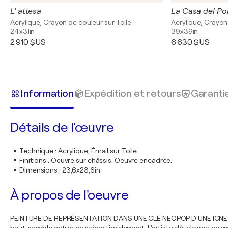
L' attesa
La Casa del Po
Acrylique, Crayon de couleur sur Toile
Acrylique, Crayon
24x31in
39x39in
2 910 $US
6 630 $US
Information
Expédition et retours
Garanti
Détails de l'œuvre
Technique
:
Acrylique, Émail sur Toile
Finitions
:
Oeuvre sur châssis. Oeuvre encadrée.
Dimensions
:
23,6x23,6in
À propos de l'oeuvre
PEINTURE DE REPRÉSENTATION DANS UNE CLÉ NEOPOP D'UNE ICNE DE L