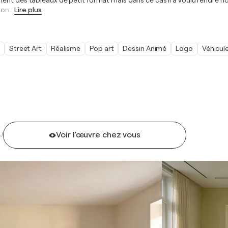
ent des tableaux de petit format mais dans ce cas il a voulu rendre h
ion
…
Lire plus
Street Art
Réalisme
Pop art
Dessin Animé
Logo
Véhicul
Voir l'œuvre chez vous
U