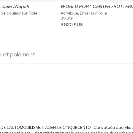
rtuale /Napoli
WORLD PORT CENTER /ROTTER
 de couleur sur Toile
Acrylique, Émail sur Toile
31x31in
3 820 $US
e et paiement
'AUTOMOBILISME ITALIEN, LE CINQUECENTO ! Constituée d'acryliques 