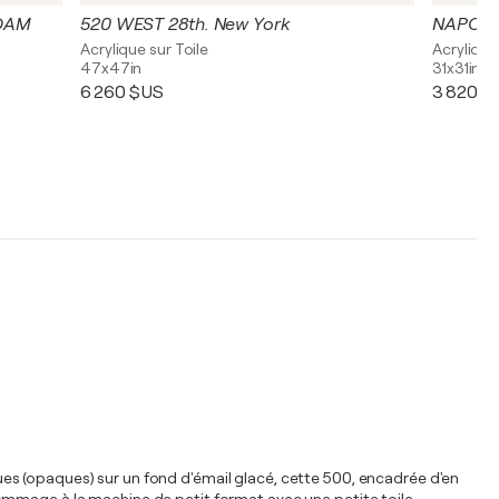
DAM
520 WEST 28th. New York
NAPOLI
Acrylique sur Toile
Acrylique
47x47in
31x31in
6 260 $US
3 820 $
(opaques) sur un fond d'émail glacé, cette 500, encadrée d'en