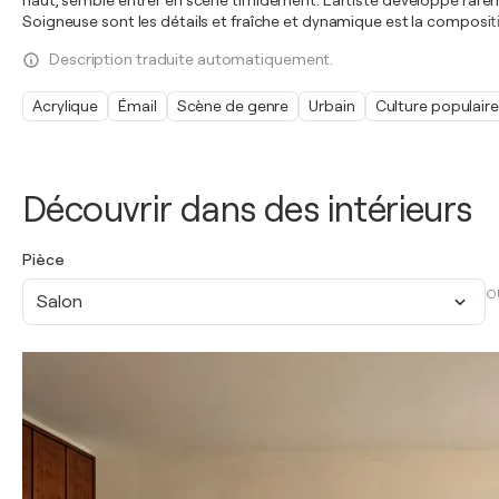
haut, semble entrer en scène timidement. L'artiste développe rarem
Soigneuse sont les détails et fraîche et dynamique est la composit
Description traduite automatiquement.
Acrylique
Émail
Scène de genre
Urbain
Culture populaire
Découvrir dans des intérieurs
Pièce
O
Salon