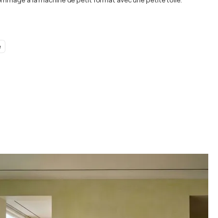
ommage à la machine de petit format avec une petite toile.
e