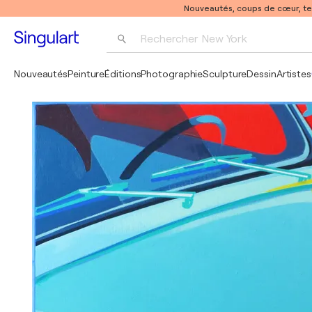
Nouveautés, coups de cœur, t
Rechercher 
New York
Photographie
Nouveautés
Peinture
Éditions
Photographie
Sculpture
Dessin
Artistes
Pop Art
Pablo Picasso