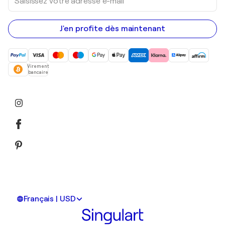
votre
adresse
e-
mail
J'en profite dès maintenant
Virement
bancaire
Français | USD