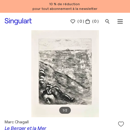
10 % de réduction
pour tout abonnement à la newsletter
(
0
)
( 0 )
1
/
2
Marc Chagall
Le Berger et la Mer