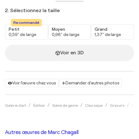
2. Sélectionnez la taille
Recommandé
Petit
Moyen
Grand
0,59" de large
0,98" de large
1,37" de large
Voir en 3D
Voir l'œuvre chez vous
Demander d'autres photos
Galerie d'art
Édition
Scène de genre
Classique
Gravure
Mar
Autres œuvres de
Marc Chagall