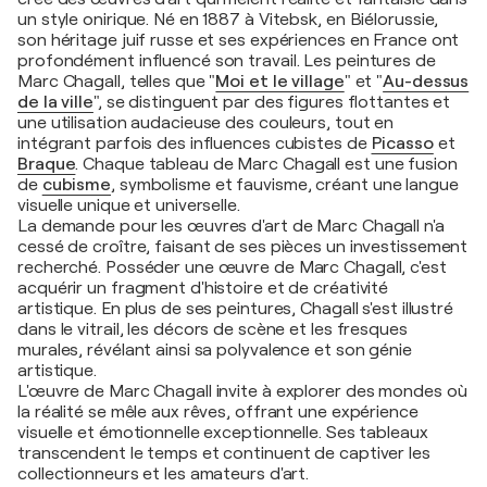
un style onirique. Né en 1887 à Vitebsk, en Biélorussie,
son héritage juif russe et ses expériences en France ont
profondément influencé son travail. Les peintures de
Marc Chagall, telles que "
Moi et le village
" et "
Au-dessus
de la ville
", se distinguent par des figures flottantes et
une utilisation audacieuse des couleurs, tout en
intégrant parfois des influences cubistes de
Picasso
et
Braque
. Chaque tableau de Marc Chagall est une fusion
de
cubisme
, symbolisme et fauvisme, créant une langue
visuelle unique et universelle.
La demande pour les œuvres d'art de Marc Chagall n'a
cessé de croître, faisant de ses pièces un investissement
recherché. Posséder une œuvre de Marc Chagall, c'est
acquérir un fragment d'histoire et de créativité
artistique. En plus de ses peintures, Chagall s'est illustré
dans le vitrail, les décors de scène et les fresques
murales, révélant ainsi sa polyvalence et son génie
artistique.
L'œuvre de Marc Chagall invite à explorer des mondes où
la réalité se mêle aux rêves, offrant une expérience
visuelle et émotionnelle exceptionnelle. Ses tableaux
transcendent le temps et continuent de captiver les
collectionneurs et les amateurs d'art.