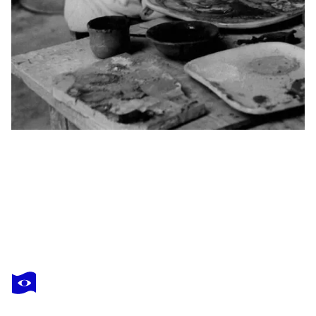
MARC CHAGALL
Le Berger et la Mer
1 660 $US
Faire une offre
Acquérir