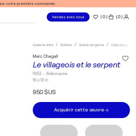
% sur votre première commande.
(
0
)
( 0 )
Vendez avec nous
Galerie d'art
Édition
Scène de genre
Classique
Marc Chagall
Le villageois et le serpent
1952
• Biélorussie
16 x 12 in
950 $US
Acquérir cette œuvre