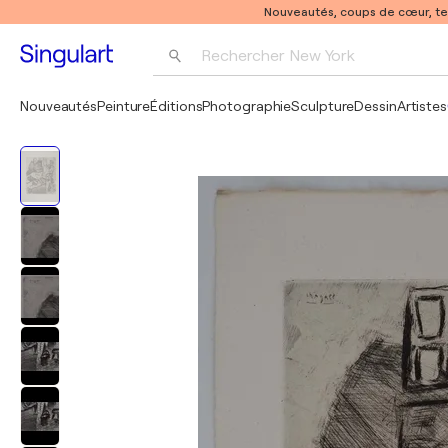
Nouveautés, coups de cœur, t
Rechercher 
New York
Photographie
Nouveautés
Peinture
Éditions
Photographie
Sculpture
Dessin
Artistes
Pop Art
Pablo Picasso