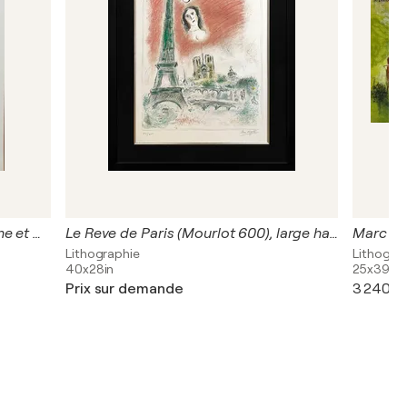
Marc Chagall (1887–1985), La Ruche et Montparnasse Exhibition Poster (1979, Musée Jacquemart-André), Printed in France
Le Reve de Paris (Mourlot 600), large hand signed lithograph
Lithographie
Lithograp
40x28in
25x39in
Prix sur demande
3 240 $