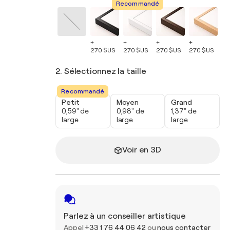
Recommandé
+
+
+
+
+
270 $US
270 $US
270 $US
270 $US
27
2. Sélectionnez la taille
Recommandé
Petit
Moyen
Grand
0,59" de
0,98" de
1,37" de
large
large
large
Voir en 3D
Parlez à un conseiller artistique
Appel
+33 1 76 44 06 42
ou
nous contacter