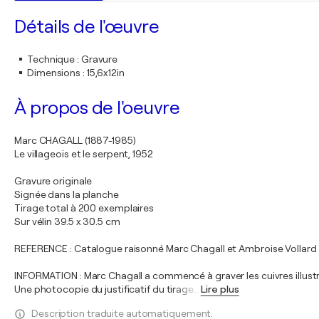
Détails de l'œuvre
Technique
:
Gravure
Dimensions
:
15,6x12in
À propos de l'oeuvre
Marc CHAGALL (1887-1985)
Le villageois et le serpent, 1952
Gravure originale
Signée dans la planche
Tirage total à 200 exemplaires
Sur vélin 39.5 x 30.5 cm
REFERENCE : Catalogue raisonné Marc Chagall et Ambroise Vollard
INFORMATION : Marc Chagall a commencé à graver les cuivres illustran
Une photocopie du justificatif du tirage
…
Lire plus
Description traduite automatiquement.