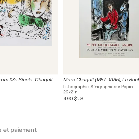
Homecoming from XXe Siecle. Chagall Monumental
Lithographie, Sérigraphie sur Papier
29x21in
490 $US
e et paiement