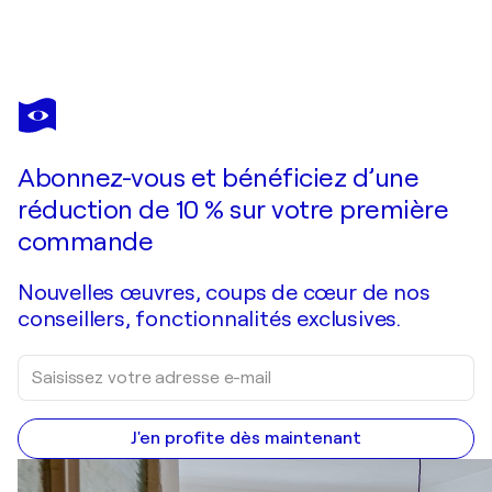
MARC
TODD
Vous avez adoré cette oeuvre mais elle est vendue ?
Tree On The Hill At Sunset
Abonnez-vous et bénéficiez d’une
Je passe commande
réduction de 10 % sur votre première
commande
Nouvelles œuvres, coups de cœur de nos
conseillers, fonctionnalités exclusives.
J'en profite dès maintenant