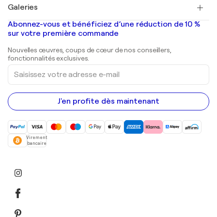
Salvador Dalí
Galeries
Tableaux abstraits à vendre
Banksy
Peintures à l'huile
Mr. Brainwash
Galeries d'art en France
Abonnez-vous et bénéficiez d’une réduction de 10 %
Peintures de paysage
Shepard Fairey
Galeries d'art en Belgique
sur votre première commande
Estampes
Sculptures
Nouvelles œuvres, coups de cœur de nos conseillers,
Peintures acryliques
fonctionnalités exclusives.
Saisissez
votre
adresse
e-
mail
J'en profite dès maintenant
Virement
bancaire