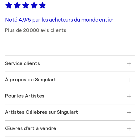
Noté 4,9/5 par les acheteurs du monde entier
Plus de 20 000 avis clients
Service clients
Nous contacter
À propos de Singulart
Expédition
Politique de retour
A propos de nous
Témoignages de clients
Pour les Artistes
FAQ
Offrir une carte cadeau
Sociétés affiliées
Rejoignez notre programme commercial
Rejoindre Singulart en tant qu'artiste
Nos artistes
Mon compte
Artistes Célèbres sur Singulart
Se connecter en tant qu'Artiste
Magazine Singulart
Protection acheteur
Emplois
+33 1 76 44 06 42
Henri Matisse
Découvrez une sélection d'art original
Œuvres d'art à vendre
Marc Chagall
Pablo Picasso
Tableaux à vendre