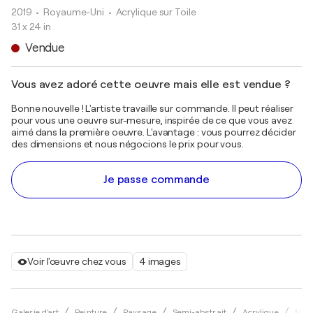
2019
• Royaume-Uni
•
Acrylique sur Toile
31 x 24 in
Vendue
Vous avez adoré cette oeuvre mais elle est vendue ?
Bonne nouvelle ! L'artiste travaille sur commande. Il peut réaliser
pour vous une oeuvre sur-mesure, inspirée de ce que vous avez
aimé dans la première oeuvre. L'avantage : vous pourrez décider
des dimensions et nous négocions le prix pour vous.
Je passe commande
Voir l'œuvre chez vous
4 images
Galerie d'art
Peinture
Paysage
Semi-abstrait
Acrylique
Marc