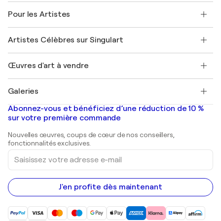
A propos de nous
Témoignages de clients
Pour les Artistes
FAQ
Offrir une carte cadeau
Sociétés affiliées
Rejoignez notre programme commercial
Rejoindre Singulart en tant qu'artiste
Nos artistes
Mon compte
Artistes Célèbres sur Singulart
Se connecter en tant qu'Artiste
Magazine Singulart
Protection acheteur
Emplois
+33 1 76 44 06 42
Henri Matisse
Découvrez une sélection d'art original
Œuvres d'art à vendre
Marc Chagall
Pablo Picasso
Tableaux à vendre
Salvador Dalí
Galeries
Tableaux abstraits à vendre
Banksy
Peintures à l'huile
Mr. Brainwash
Galeries d'art en France
Abonnez-vous et bénéficiez d’une réduction de 10 %
Peintures de paysage
Shepard Fairey
Galeries d'art en Belgique
sur votre première commande
Estampes
Sculptures
Nouvelles œuvres, coups de cœur de nos conseillers,
Peintures acryliques
fonctionnalités exclusives.
Saisissez
votre
adresse
e-
mail
J'en profite dès maintenant