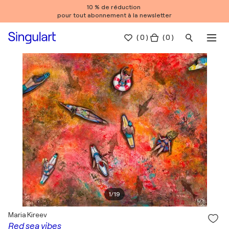
10 % de réduction
pour tout abonnement à la newsletter
(
0
)
( 0 )
1
/
19
Maria Kireev
Red sea vibes