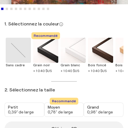
1. Sélectionnez la couleur
Recommandé
Sans cadre
Grain noir
Grain blanc
Bois foncé
Bois cla
+ 1 040 $US
+ 1 040 $US
+ 1 040 $US
+ 1 040
2. Sélectionnez la taille
Recommandé
Petit
Moyen
Grand
0,39" de large
0,78" de large
0,98" de large