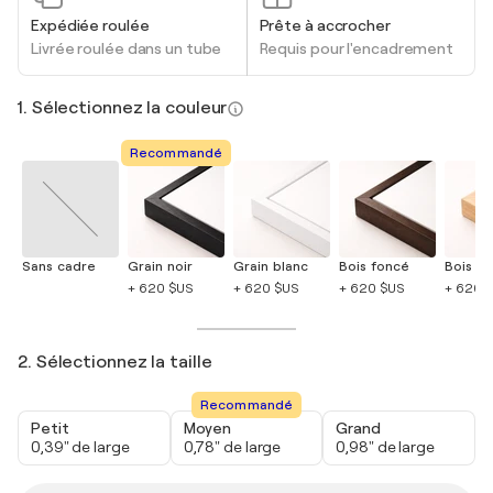
Expédiée roulée
Prête à accrocher
Livrée roulée dans un tube
Requis pour l'encadrement
1. Sélectionnez la couleur
Recommandé
Sans cadre
Grain noir
Grain blanc
Bois foncé
Bois cla
+ 620 $US
+ 620 $US
+ 620 $US
+ 620 
2. Sélectionnez la taille
Recommandé
Petit
Moyen
Grand
0,39" de large
0,78" de large
0,98" de large