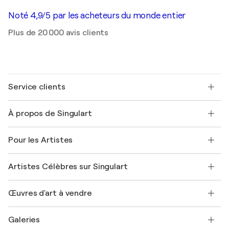
Noté 4,9/5 par les acheteurs du monde entier
Plus de 20 000 avis clients
Service clients
Nous contacter
À propos de Singulart
Expédition
Politique de retour
A propos de nous
Témoignages de clients
Pour les Artistes
FAQ
Offrir une carte cadeau
Sociétés affiliées
Rejoignez notre programme commercial
Rejoindre Singulart en tant qu'artiste
Nos artistes
Mon compte
Artistes Célèbres sur Singulart
Se connecter en tant qu'Artiste
Magazine Singulart
Protection acheteur
Emplois
+33 1 76 44 06 42
Henri Matisse
Découvrez une sélection d'art original
Œuvres d'art à vendre
Marc Chagall
Pablo Picasso
Tableaux à vendre
Salvador Dalí
Galeries
Tableaux abstraits à vendre
Banksy