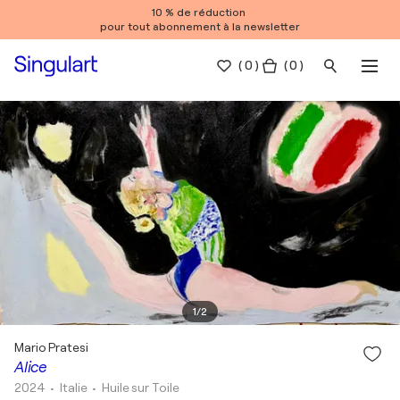
10 % de réduction
pour tout abonnement à la newsletter
(
0
)
( 0 )
1
/
2
Mario Pratesi
Alice
2024
• Italie
•
Huile sur Toile