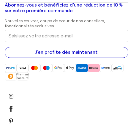
Peintures à l'huile
Mr. Brainwash
Galeries d'art en France
Abonnez-vous et bénéficiez d’une réduction de 10 %
Peintures de paysage
Shepard Fairey
Galeries d'art en Belgique
sur votre première commande
Estampes
Sculptures
Nouvelles œuvres, coups de cœur de nos conseillers,
Peintures acryliques
fonctionnalités exclusives.
Saisissez
votre
adresse
e-
mail
J'en profite dès maintenant
Virement
bancaire