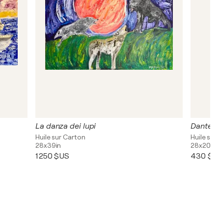
La danza dei lupi
Dante e 
Huile sur Carton
Huile sur
28x39in
28x20in
1 250 $US
430 $U