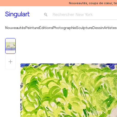
Nouveautés, coups de cœur, t
Rechercher 
New York
Photographie
Nouveautés
Peinture
Éditions
Photographie
Sculpture
Dessin
Artistes
Pop Art
Pablo Picasso