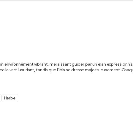
un environnement vibrant, me laissant guider par un élan expressionnist
vec le vert luxuriant, tandis que l'ibis se dresse majestueusement. Ch
Herbe