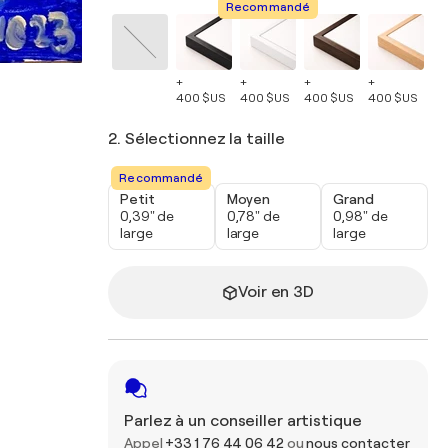
Recommandé
+
+
+
+
+
400 $US
400 $US
400 $US
400 $US
40
2. Sélectionnez la taille
Recommandé
Petit
Moyen
Grand
0,39" de
0,78" de
0,98" de
large
large
large
Voir en 3D
Parlez à un conseiller artistique
Appel
+33 1 76 44 06 42
ou
nous contacter