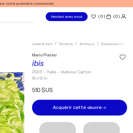
% sur votre première commande.
(
0
)
( 0 )
Vendez avec nous
Galerie d'art
Peinture
Animaux
Expressionnisme
Mario Pratesi
ibis
2023
• Italie
•
Huile sur Carton
16 x 12 in
510 $US
Acquérir cette œuvre