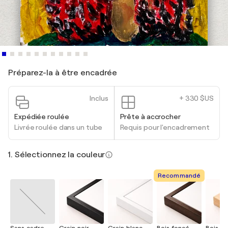
Préparez-la à être encadrée
Inclus
+ 330 $US
Expédiée roulée
Prête à accrocher
Livrée roulée dans un tube
Requis pour l'encadrement
1. Sélectionnez la couleur
Recommandé
Sans cadre
Grain noir
Grain blanc
Bois foncé
Bois cla