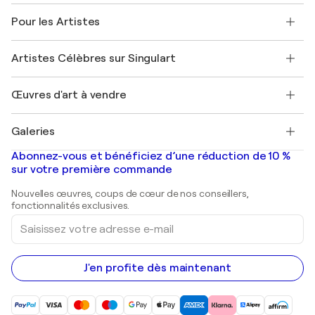
A propos de nous
Témoignages de clients
Pour les Artistes
FAQ
Offrir une carte cadeau
Sociétés affiliées
Rejoignez notre programme commercial
Rejoindre Singulart en tant qu'artiste
Nos artistes
Mon compte
Artistes Célèbres sur Singulart
Se connecter en tant qu'Artiste
Magazine Singulart
Protection acheteur
Emplois
+33 1 76 44 06 42
Henri Matisse
Découvrez une sélection d'art original
Œuvres d'art à vendre
Marc Chagall
Pablo Picasso
Tableaux à vendre
Salvador Dalí
Galeries
Tableaux abstraits à vendre
Banksy
Peintures à l'huile
Mr. Brainwash
Galeries d'art en France
Abonnez-vous et bénéficiez d’une réduction de 10 %
Peintures de paysage
Shepard Fairey
Galeries d'art en Belgique
sur votre première commande
Estampes
Sculptures
Nouvelles œuvres, coups de cœur de nos conseillers,
Peintures acryliques
fonctionnalités exclusives.
Saisissez
votre
adresse
e-
mail
J'en profite dès maintenant