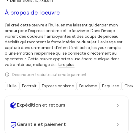
Dimensions
:
15,7x11,8in
À propos de l'oeuvre
J'ai créé cette œuvre à l'huile, en me laissant guider par mon
amour pour l'expressionnisme et le fauvisme. Dans l'image
vibrent des couleurs flamboyantes et des coups de pinceau
décisifs qui racontent la force intérieure du sujet. Le visage est
capturé dans un moment d’intimité réfléchie, les yeux remplis
d’une émotion inexprimée qui se connecte directement au
spectateur. Cette œuvre apportera une énergie unique dans
votre intérieur, mélange de
…
Lire plus
Description traduite automatiquement.
Huile
Portrait
Expressionnisme
Fauvisme
Esquisse
Che
Expédition et retours
Garantie et paiement