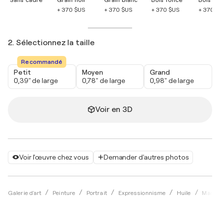
+ 370 $US
+ 370 $US
+ 370 $US
+ 370 
2. Sélectionnez la taille
Recommandé
Petit
Moyen
Grand
0,39" de large
0,78" de large
0,98" de large
Voir en 3D
Voir l'œuvre chez vous
Demander d'autres photos
Galerie d'art
Peinture
Portrait
Expressionnisme
Huile
Mario 