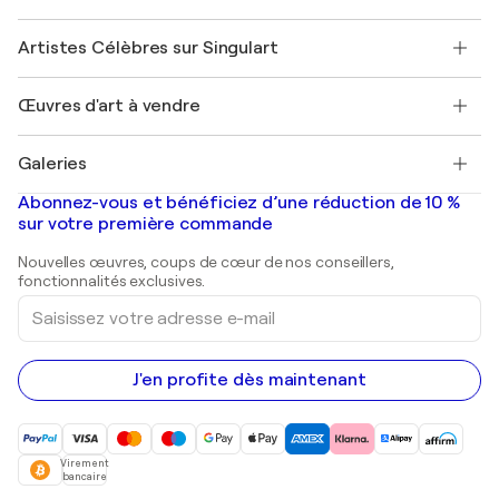
Sociétés affiliées
Rejoignez notre programme commercial
Rejoindre Singulart en tant qu'artiste
Nos artistes
Mon compte
Artistes Célèbres sur Singulart
Se connecter en tant qu'Artiste
Magazine Singulart
Protection acheteur
Emplois
+33 1 76 44 06 42
Henri Matisse
Découvrez une sélection d'art original
Œuvres d'art à vendre
Marc Chagall
Pablo Picasso
Tableaux à vendre
Salvador Dalí
Galeries
Tableaux abstraits à vendre
Banksy
Peintures à l'huile
Mr. Brainwash
Galeries d'art en France
Abonnez-vous et bénéficiez d’une réduction de 10 %
Peintures de paysage
Shepard Fairey
Galeries d'art en Belgique
sur votre première commande
Estampes
Sculptures
Nouvelles œuvres, coups de cœur de nos conseillers,
Peintures acryliques
fonctionnalités exclusives.
Saisissez
votre
adresse
e-
mail
J'en profite dès maintenant
Virement
bancaire