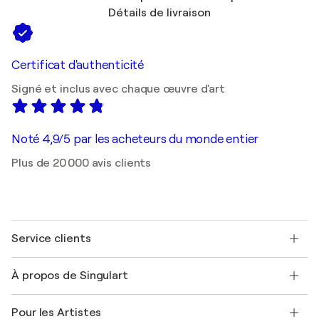
Détails de livraison
Certificat d'authenticité
Signé et inclus avec chaque œuvre d'art
Noté 4,9/5 par les acheteurs du monde entier
Plus de 20 000 avis clients
Service clients
Nous contacter
À propos de Singulart
Expédition
Politique de retour
A propos de nous
Témoignages de clients
Pour les Artistes
FAQ
Offrir une carte cadeau