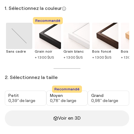
1. Sélectionnez la couleur
Recommandé
Sans cadre
Grain noir
Grain blanc
Bois foncé
Bois cla
+ 1 300 $US
+ 1 300 $US
+ 1 300 $US
+ 1 300
2. Sélectionnez la taille
Recommandé
Petit
Moyen
Grand
0,39" de large
0,78" de large
0,98" de large
Voir en 3D