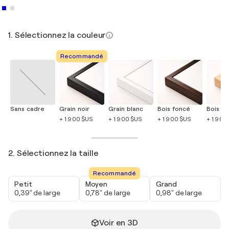
1. Sélectionnez la couleur
Recommandé
Sans cadre
Grain noir
Grain blanc
Bois foncé
Bois cla
+ 1 900 $US
+ 1 900 $US
+ 1 900 $US
+ 1 900
2. Sélectionnez la taille
Recommandé
Petit
Moyen
Grand
0,39" de large
0,78" de large
0,98" de large
Voir en 3D