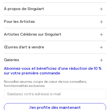
Nous contacter
À propos de Singulart
Expédition
Politique de retour
A propos de nous
Témoignages de clients
Pour les Artistes
FAQ
Offrir une carte cadeau
Sociétés affiliées
Rejoignez notre programme commercial
Rejoindre Singulart en tant qu'artiste
Nos artistes
Mon compte
Artistes Célèbres sur Singulart
Se connecter en tant qu'Artiste
Magazine Singulart
Protection acheteur
Emplois
+33 1 76 44 06 42
Henri Matisse
Découvrez une sélection d'art original
Œuvres d'art à vendre
Marc Chagall
Pablo Picasso
Tableaux à vendre
Salvador Dalí
Galeries
Tableaux abstraits à vendre
Banksy
Peintures à l'huile
Mr. Brainwash
Galeries d'art en France
Abonnez-vous et bénéficiez d’une réduction de 10 %
Peintures de paysage
Shepard Fairey
Galeries d'art en Belgique
sur votre première commande
Estampes
Sculptures
Nouvelles œuvres, coups de cœur de nos conseillers,
Peintures acryliques
fonctionnalités exclusives.
Saisissez
votre
adresse
e-
mail
J'en profite dès maintenant