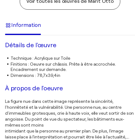
Voir toutes les œuvres de Marit Otto
Information
Détails de l'œuvre
Technique
:
Acrylique sur Toile
Finitions
:
Oeuvre sur châssis. Prête à être accrochée.
Encadrement sur demande.
Dimensions
:
78,7x39,4in
À propos de l'oeuvre
La figure nue dans cette image représente la sincérité,
l'honnêteté et la vulnérabilité. Une personne nue, au centre
d'immeubles grotesques, crie à haute voix, elle veut sortir de son
angoisse. Du point de vue du spectateur, les bâtiments eux-
mêmes sont moins
intimidant que la personne au premier plan. De plus, l'image
laisse place à l'interprétation et pourrait être liée à l'actualité,….