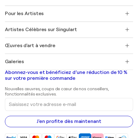
Politique de retour
A propos de nous
Témoignages de clients
Pour les Artistes
FAQ
Offrir une carte cadeau
Sociétés affiliées
Rejoignez notre programme commercial
Rejoindre Singulart en tant qu'artiste
Nos artistes
Mon compte
Artistes Célèbres sur Singulart
Se connecter en tant qu'Artiste
Magazine Singulart
Protection acheteur
Emplois
+33 1 76 44 06 42
Henri Matisse
Découvrez une sélection d'art original
Œuvres d'art à vendre
Marc Chagall
Pablo Picasso
Tableaux à vendre
Salvador Dalí
Galeries
Tableaux abstraits à vendre
Banksy
Peintures à l'huile
Mr. Brainwash
Galeries d'art en France
Abonnez-vous et bénéficiez d’une réduction de 10 %
Peintures de paysage
Shepard Fairey
Galeries d'art en Belgique
sur votre première commande
Estampes
Sculptures
Nouvelles œuvres, coups de cœur de nos conseillers,
Peintures acryliques
fonctionnalités exclusives.
Saisissez
votre
adresse
e-
mail
J'en profite dès maintenant