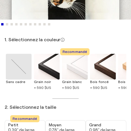
1. Sélectionnez la couleur
Recommandé
Sans cadre
Grain noir
Grain blanc
Bois foncé
Bois cla
+ 590 $US
+ 590 $US
+ 590 $US
+ 590 
2. Sélectionnez la taille
Recommandé
Petit
Moyen
Grand
0,39" de large
0,78" de large
0,98" de large