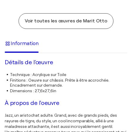
Voir toutes les œuvres de Marit Otto
Information
Détails de l'œuvre
Technique
:
Acrylique sur Toile
Finitions
:
Oeuvre sur châssis. Prête à être accrochée.
Encadrement sur demande.
Dimensions
:
27,6x27,6in
À propos de l'oeuvre
Jazz, un aristochat adulte. Grand, avec de grands pieds, des
rayures de tigre, du style, un cool incomparable, allié à une
maladresse attachante, il est aussi incroyablement gentil.
Un maître séducteur, presque tous ceux qui le connaissent et qui