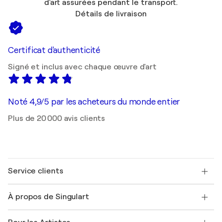
d'art assurées pendant le transport.
Détails de livraison
Certificat d'authenticité
Signé et inclus avec chaque œuvre d'art
Noté 4,9/5 par les acheteurs du monde entier
Plus de 20 000 avis clients
Service clients
Nous contacter
À propos de Singulart
Expédition
Politique de retour
A propos de nous
Témoignages de clients