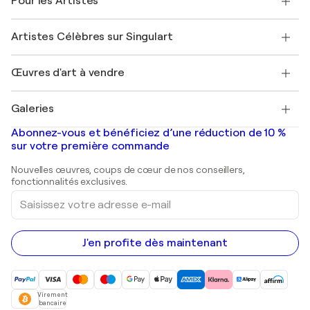
Pour les Artistes
FAQ
Offrir une carte cadeau
Sociétés affiliées
Rejoignez notre programme commercial
Rejoindre Singulart en tant qu'artiste
Nos artistes
Mon compte
Artistes Célèbres sur Singulart
Se connecter en tant qu'Artiste
Magazine Singulart
Protection acheteur
Emplois
+33 1 76 44 06 42
Henri Matisse
Découvrez une sélection d'art original
Œuvres d'art à vendre
Marc Chagall
Pablo Picasso
Tableaux à vendre
Salvador Dalí
Galeries
Tableaux abstraits à vendre
Banksy
Peintures à l'huile
Mr. Brainwash
Galeries d'art en France
Abonnez-vous et bénéficiez d’une réduction de 10 %
Peintures de paysage
Shepard Fairey
Galeries d'art en Belgique
sur votre première commande
Estampes
Sculptures
Nouvelles œuvres, coups de cœur de nos conseillers,
Peintures acryliques
fonctionnalités exclusives.
Saisissez
votre
adresse
e-
mail
J'en profite dès maintenant
Virement
bancaire