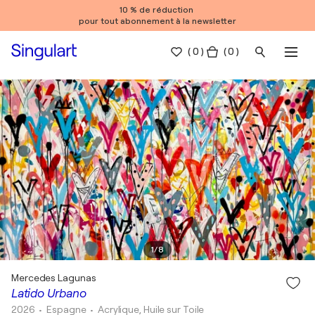
10 % de réduction
pour tout abonnement à la newsletter
(
0
)
( 0 )
1
/
8
Mercedes Lagunas
Latido Urbano
2026
• Espagne
•
Acrylique, Huile sur Toile