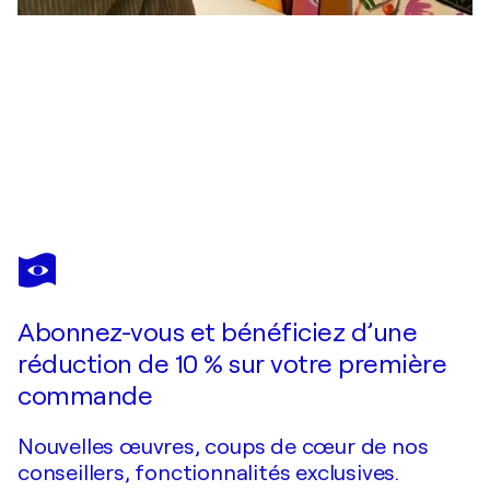
MERCEDES
LAGUNAS
Vous avez adoré cette oeuvre mais elle est vendue ?
Latido Urbano
Abonnez-vous et bénéficiez d’une
Je passe commande
réduction de 10 % sur votre première
commande
Nouvelles œuvres, coups de cœur de nos
conseillers, fonctionnalités exclusives.