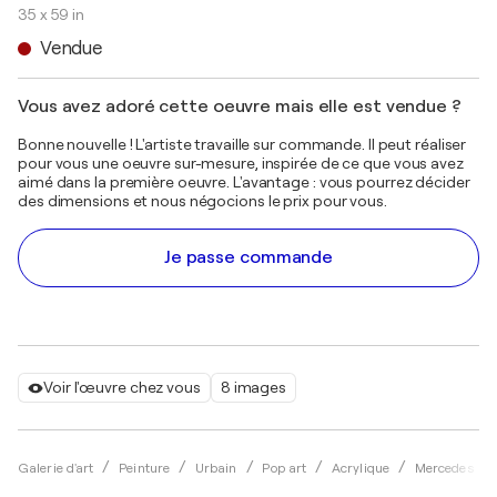
35 x 59 in
Vendue
Vous avez adoré cette oeuvre mais elle est vendue ?
Bonne nouvelle ! L'artiste travaille sur commande. Il peut réaliser
pour vous une oeuvre sur-mesure, inspirée de ce que vous avez
aimé dans la première oeuvre. L'avantage : vous pourrez décider
des dimensions et nous négocions le prix pour vous.
Je passe commande
Voir l'œuvre chez vous
8 images
Galerie d'art
Peinture
Urbain
Pop art
Acrylique
Mercedes La