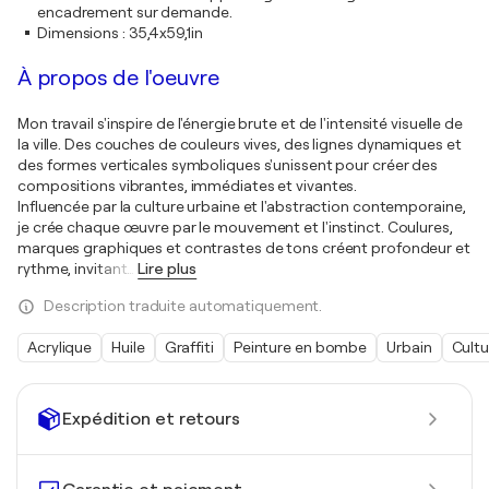
encadrement sur demande.
Dimensions
:
35,4x59,1in
À propos de l'oeuvre
Mon travail s'inspire de l'énergie brute et de l'intensité visuelle de
la ville. Des couches de couleurs vives, des lignes dynamiques et
des formes verticales symboliques s'unissent pour créer des
compositions vibrantes, immédiates et vivantes.
Influencée par la culture urbaine et l'abstraction contemporaine,
je crée chaque œuvre par le mouvement et l'instinct. Coulures,
marques graphiques et contrastes de tons créent profondeur et
rythme, invitant
…
Lire plus
Description traduite automatiquement.
Acrylique
Huile
Graffiti
Peinture en bombe
Urbain
Cultu
Expédition et retours