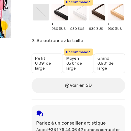
Recommandé
+
+
+
+
+
930 $US
930 $US
930 $US
930 $US
93
2. Sélectionnez la taille
Recommandé
Petit
Moyen
Grand
0,39" de
0,78" de
0,98" de
large
large
large
Voir en 3D
Parlez à un conseiller artistique
Appel
+33 1 76 44 06 42
ou
nous contacter