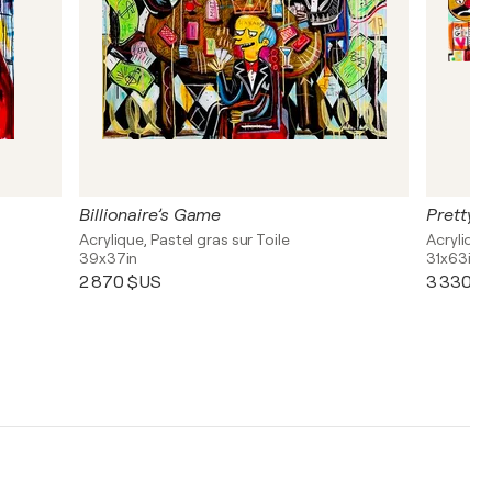
Billionaire’s Game
Pretty K
Acrylique, Pastel gras sur Toile
Acrylique,
39x37in
31x63in
2 870 $US
3 330 $