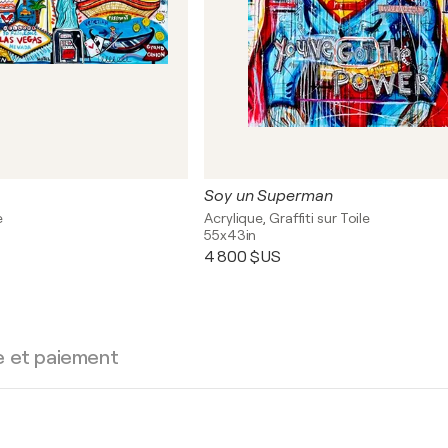
Soy un Superman
e
Acrylique, Graffiti sur Toile
55x43in
4 800 $US
e et paiement