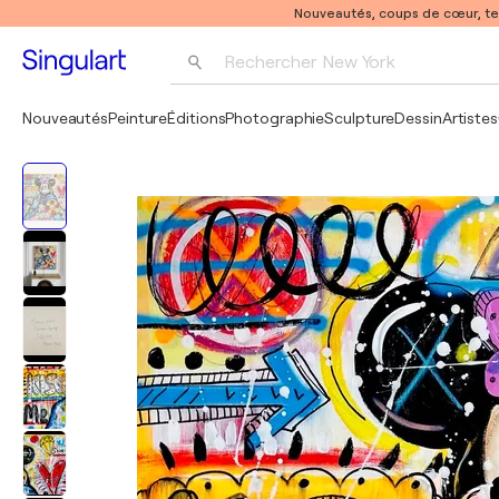
Nouveautés, coups de cœur, t
Rechercher 
New York
Photographie
Nouveautés
Peinture
Éditions
Photographie
Sculpture
Dessin
Artistes
Pop Art
Pablo Picasso