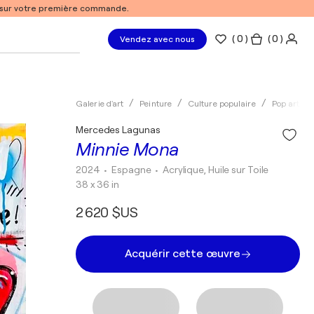
% sur votre première commande.
(
0
)
( 0 )
Vendez avec nous
Galerie d'art
Peinture
Culture populaire
Pop art
Mercedes Lagunas
Minnie Mona
2024
• Espagne
•
Acrylique, Huile sur Toile
38 x 36 in
2 620 $US
Acquérir cette œuvre