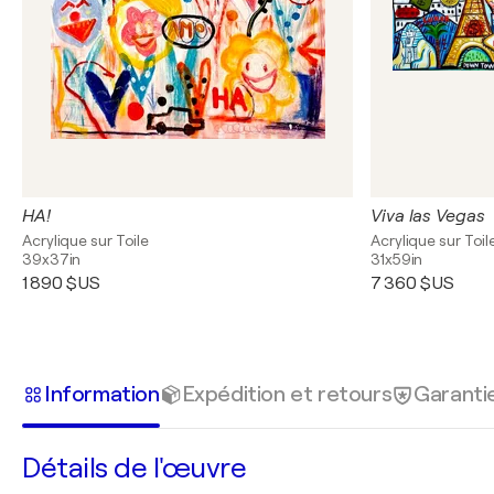
HA!
Viva las Vegas
Acrylique sur Toile
Acrylique sur Toil
39x37in
31x59in
1 890 $US
7 360 $US
Information
Expédition et retours
Garanti
Détails de l'œuvre