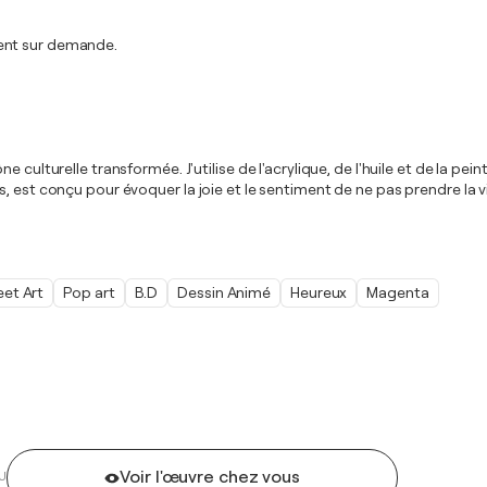
ment sur demande.
 culturelle transformée. J'utilise de l'acrylique, de l'huile et de la pei
, est conçu pour évoquer la joie et le sentiment de ne pas prendre la v
eet Art
Pop art
B.D
Dessin Animé
Heureux
Magenta
Voir l'œuvre chez vous
U