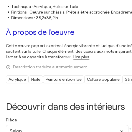
Technique
:
Acrylique, Huile sur Toile
Finitions
:
Oeuvre sur châssis. Prête à être accrochée. Encadre
Dimensions
:
38,2x36,2in
À propos de l'oeuvre
Cette œuvre pop art exprime l’énergie vibrante et ludique d’une icône
sautent sur la toile. Chaque élément, des cœurs aux mots inspirants
l'art et à sa capacité à transformer
…
Lire plus
Description traduite automatiquement.
Acrylique
Huile
Peinture en bombe
Culture populaire
Str
Découvrir dans des intérieurs
Pièce
O
Salon