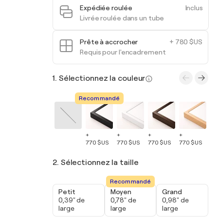
Expédiée roulée
Inclus
Livrée roulée dans un tube
Prête à accrocher
+ 780 $US
Requis pour l'encadrement
1. Sélectionnez la couleur
Recommandé
+
+
+
+
+
770 $US
770 $US
770 $US
770 $US
77
2. Sélectionnez la taille
Recommandé
Petit
Moyen
Grand
0,39" de
0,78" de
0,98" de
large
large
large