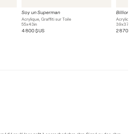
Soy un Superman
Billiona
Acrylique, Graffiti sur Toile
Acrylique,
55x43in
39x37in
4 800 $US
2 870 $