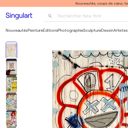
Nouveautés, coups de cœur, t
Rechercher 
New York
Photographie
Nouveautés
Peinture
Éditions
Photographie
Sculpture
Dessin
Artistes
Pop Art
Pablo Picasso