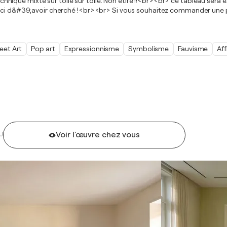
ique mixte sur toile sur toile. Non étiré !!<br><br> ce tableau sera
Merci d&#39;avoir cherché !<br><br> Si vous souhaitez commander une 
eet Art
Pop art
Expressionnisme
Symbolisme
Fauvisme
Aff
Voir l'œuvre chez vous
U