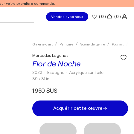
% sur votre première commande.
(
0
)
( 0 )
Vendez avec nous
Galerie d'art
Peinture
Scène de genre
Pop art
A
Mercedes Lagunas
Flor de Noche
2023
• Espagne
•
Acrylique sur Toile
39 x 31 in
1 950 $US
Acquérir cette œuvre