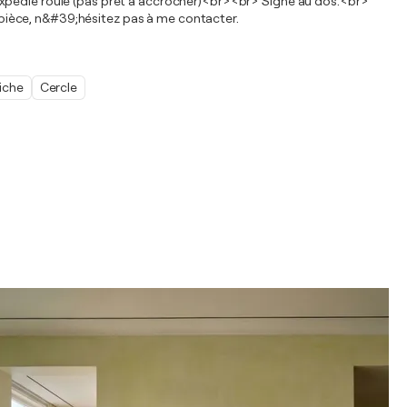
 expédié roulé (pas prêt à accrocher)<br><br> Signé au dos.<br>
pièce, n&#39;hésitez pas à me contacter.
iche
Cercle