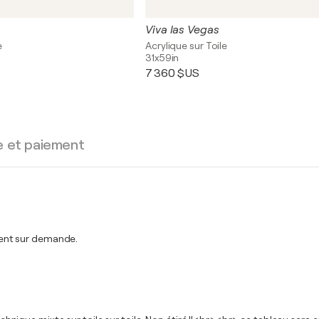
Viva las Vegas
e
Acrylique sur Toile
31x59in
7 360 $US
e et paiement
ent sur demande.