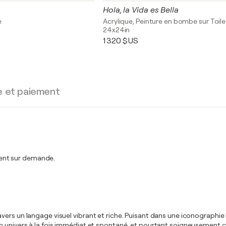
Hola, la Vida es Bella
e
Acrylique, Peinture en bombe sur Toile
24x24in
1 320 $US
e et paiement
ent sur demande.
vers un langage visuel vibrant et riche. Puisant dans une iconographie 
n univers à la fois immédiat et spontané, et pourtant soigneusement c