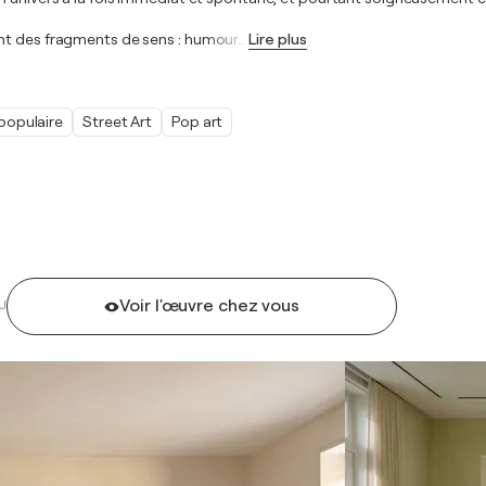
ent des fragments de sens : humour
…
Lire plus
populaire
Street Art
Pop art
Voir l'œuvre chez vous
U