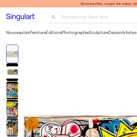
Nouveautés, coups de cœur, t
Rechercher 
New York
Photographie
Nouveautés
Peinture
Éditions
Photographie
Sculpture
Dessin
Artistes
Pop Art
Pablo Picasso