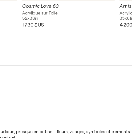
Cosmic Love 63
Art is Li
Acrylique sur Toile
Acrylique,
32x38in
35x61in
1 730 $US
4 200 $
ludique, presque enfantine – fleurs, visages, symboles et éléments
onstruit.