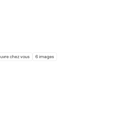
œuvre chez vous
6 images