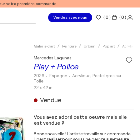
% sur votre première commande.
(
0
)
( 0 )
Vendez avec nous
Galerie d'art
Peinture
Urbain
Pop art
Acrylique
Mercedes Lagunas
Play + Police
2026
• Espagne
•
Acrylique, Pastel gras sur
Toile
22 x 42 in
Vendue
Vous avez adoré cette oeuvre mais elle
est vendue ?
Bonne nouvelle ! L'artiste travaille sur commande.
Il peut réaliser pour vous une oeuvre sur-mesure,