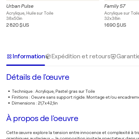
Urban Pulse
Family 57
Acrylique, Huile sur Toile
Acrylique sur Toil
38x50in
32x38in
2 820 $US
1 690 $US
Information
Expédition et retours
Garanti
Détails de l'œuvre
Technique
:
Acrylique, Pastel gras sur Toile
Finitions
:
Oeuvre sans support rigide. Montage et/ou encadrem
Dimensions
:
21,7x42,1in
À propos de l'oeuvre
Cette œuvre explore la tension entre innocence et complexité à tra
graphiques audacieux –, la composition invite le spectateur dans u