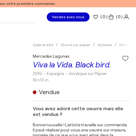
% sur votre première commande.
(
0
)
( 0 )
Vendez avec nous
Galerie d'art
Œuvre sur papier
Animaux
Naïf
A
Mercedes Lagunas
Viva la Vida. Black bird.
2019
• Espagne
•
Acrylique sur Papier
19 x 13 in
Vendue
Vous avez adoré cette oeuvre mais elle
est vendue ?
Bonne nouvelle ! L'artiste travaille sur commande.
Il peut réaliser pour vous une oeuvre sur-mesure,
inspirée de ce que vous avez aimé dans la