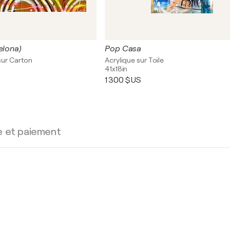
elona)
Pop Casa
 sur Carton
Acrylique sur Toile
41x18in
1 300 $US
e et paiement