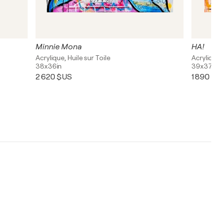
Minnie Mona
HA!
Acrylique, Huile sur Toile
Acrylique
38x36in
39x37in
2 620 $US
1 890 $