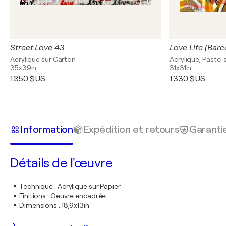
Street Love 43
Love Life (Barc
Acrylique sur Carton
Acrylique, Pastel
35x39in
31x31in
1 350 $US
1 330 $US
Information
Expédition et retours
Garanti
Détails de l'œuvre
Technique
:
Acrylique sur Papier
Finitions
:
Oeuvre encadrée
Dimensions
:
18,9x13in