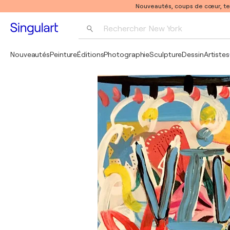
Nouveautés, coups de cœur, t
Rechercher 
New York
Photographie
Nouveautés
Peinture
Éditions
Photographie
Sculpture
Dessin
Artistes
Pop Art
Pablo Picasso