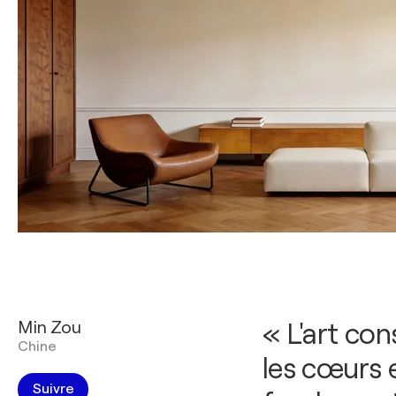
Min Zou
« L'art con
Chine
les cœurs e
Suivre