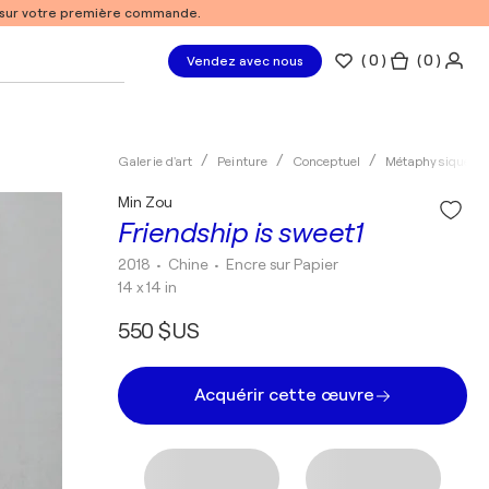
% sur votre première commande.
(
0
)
( 0 )
Vendez avec nous
Galerie d'art
Peinture
Conceptuel
Métaphysique
Min Zou
Friendship is sweet1
2018
• Chine
•
Encre sur Papier
14 x 14 in
550 $US
Acquérir cette œuvre