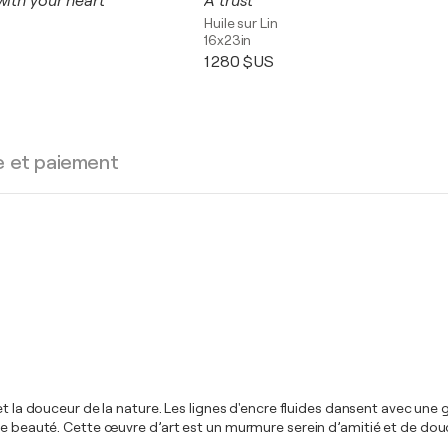
with your heart
A trust
Huile sur Lin
16x23in
1 280 $US
e et paiement
n et la douceur de la nature. Les lignes d'encre fluides dansent avec 
e de beauté. Cette œuvre d’art est un murmure serein d’amitié et de 