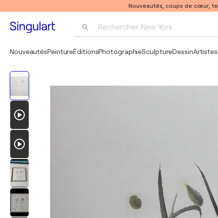
Nouveautés, coups de cœur, t
Rechercher 
New York
Photographie
Nouveautés
Peinture
Éditions
Photographie
Sculpture
Dessin
Artistes
Pop Art
Pablo Picasso