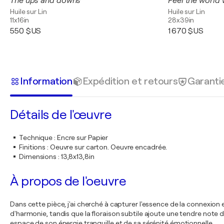
The ups and downs
Feel the world 
Huile sur Lin
Huile sur Lin
11x16in
28x39in
550 $US
1 670 $US
Information
Expédition et retours
Garanti
Détails de l'œuvre
Technique
:
Encre sur Papier
Finitions
:
Oeuvre sur carton. Oeuvre encadrée.
Dimensions
:
13,8x13,8in
À propos de l'oeuvre
Dans cette pièce, j'ai cherché à capturer l'essence de la connexio
d'harmonie, tandis que la floraison subtile ajoute une tendre not
espace de son énergie tranquille et de sa sérénité émotionnelle.