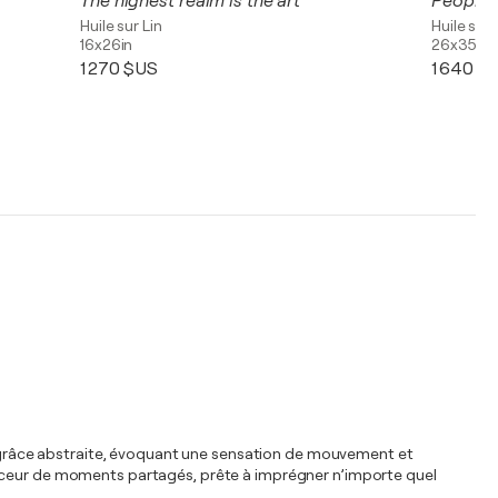
The highest realm is the art
Huile sur Lin
Huile sur 
16x26in
26x35in
1 270 $US
1 640 $
une grâce abstraite, évoquant une sensation de mouvement et
douceur de moments partagés, prête à imprégner n’importe quel