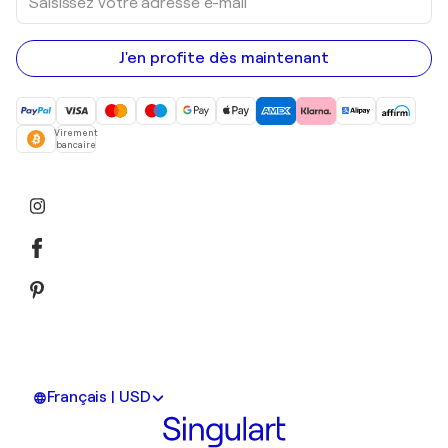
votre
adresse
e-
mail
J'en profite dès maintenant
Virement
bancaire
Français | USD