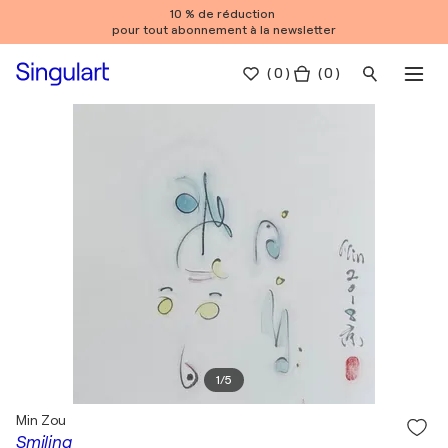
10 % de réduction
pour tout abonnement à la newsletter
(
0
)
( 0 )
1
/
5
Min Zou
Smiling