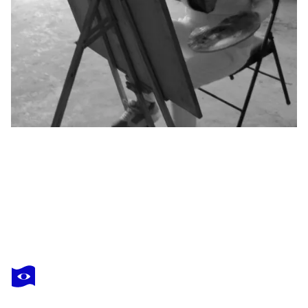
MIN ZOU
Smiling
550 $US
Faire une offre
Acquérir