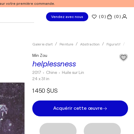
% sur votre première commande.
(
0
)
( 0 )
Vendez avec nous
Galerie d'art
Peinture
Abstraction
Figuratif
Hui
Min Zou
helplessness
2017
• Chine
•
Huile sur Lin
24 x 31 in
1 450 $US
Acquérir cette œuvre