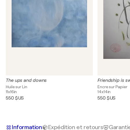
The ups and downs
Friendship is s
Huile sur Lin
Encre sur Papier
11x16in
14x14in
550 $US
550 $US
Information
Expédition et retours
Garanti