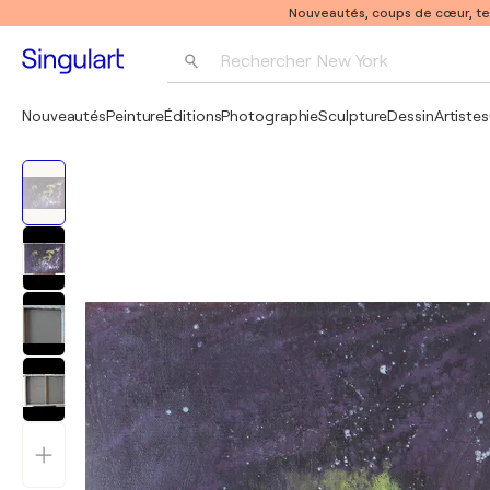
Nouveautés, coups de cœur, t
Rechercher 
New York
Photographie
Nouveautés
Peinture
Éditions
Photographie
Sculpture
Dessin
Artistes
Pop Art
Pablo Picasso