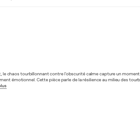
t, le chaos tourbillonnant contre l'obscurité calme capture un moment d
nt émotionnel. Cette pièce parle de la résilience au milieu des tourbill
plus