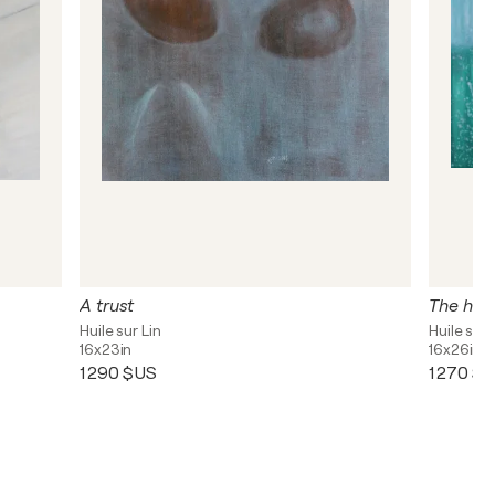
A trust
The high
Huile sur Lin
Huile sur 
16x23in
16x26in
1 290 $US
1 270 $