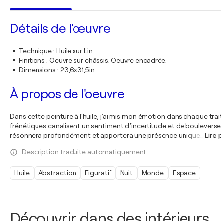
Détails de l'œuvre
Technique
:
Huile sur Lin
Finitions
:
Oeuvre sur châssis. Oeuvre encadrée.
Dimensions
:
23,6x31,5in
À propos de l'oeuvre
Dans cette peinture à l'huile, j'ai mis mon émotion dans chaque trai
frénétiques canalisent un sentiment d’incertitude et de bouleverseme
résonnera profondément et apportera une présence unique
…
Lire 
Description traduite automatiquement.
Huile
Abstraction
Figuratif
Nuit
Monde
Espace
Découvrir dans des intérieurs