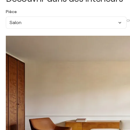
Pièce
O
Salon