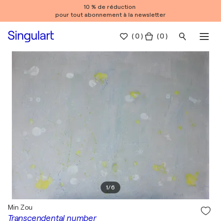
10 % de réduction
pour tout abonnement à la newsletter
(
0
)
( 0 )
1
/
6
Min Zou
Transcendental number