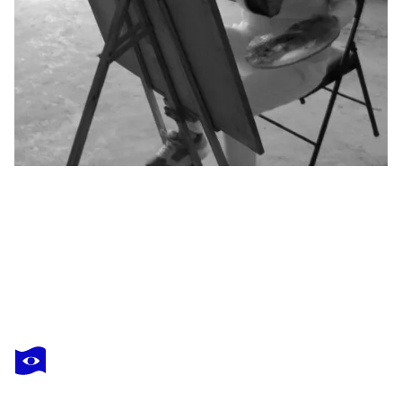
MIN ZOU
Transcendental number
1 450 $US
Faire une offre
Acquérir