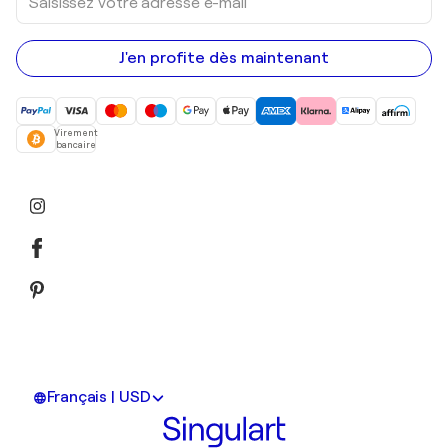
votre
adresse
e-
mail
J'en profite dès maintenant
Virement
bancaire
Français | USD