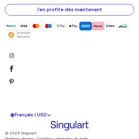
e-
mail
J'en profite dès maintenant
Virement
bancaire
Français | USD
© 2026 Singulart
Mentions légales.
Conditions générales de vente