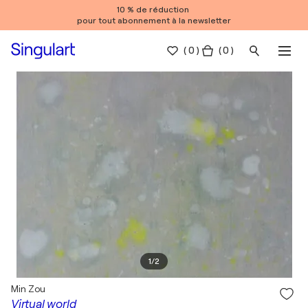
10 % de réduction
pour tout abonnement à la newsletter
(
0
)
( 0 )
1
/
2
Min Zou
Virtual world