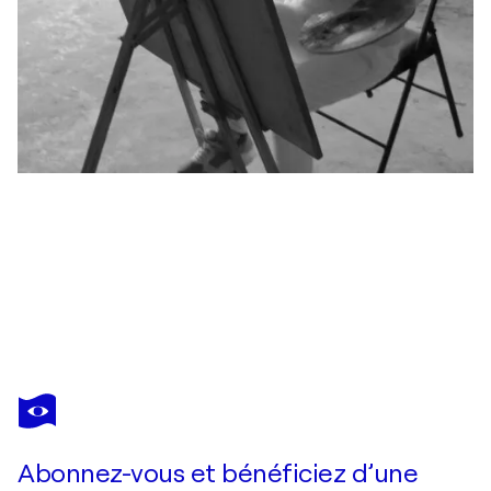
MIN ZOU
Virtual world
1 610 $US
Faire une offre
Acquérir
Abonnez-vous et bénéficiez d’une