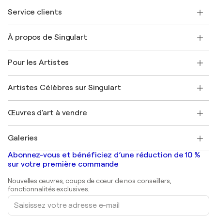
Service clients
Nous contacter
À propos de Singulart
Expédition
Politique de retour
A propos de nous
Témoignages de clients
Pour les Artistes
FAQ
Offrir une carte cadeau
Sociétés affiliées
Rejoignez notre programme commercial
Rejoindre Singulart en tant qu'artiste
Nos artistes
Mon compte
Artistes Célèbres sur Singulart
Se connecter en tant qu'Artiste
Magazine Singulart
Protection acheteur
Emplois
+33 1 76 44 06 42
Henri Matisse
Découvrez une sélection d'art original
Œuvres d'art à vendre
Marc Chagall
Pablo Picasso
Tableaux à vendre
Salvador Dalí
Galeries
Tableaux abstraits à vendre
Banksy
Peintures à l'huile
Mr. Brainwash
Galeries d'art en France
Abonnez-vous et bénéficiez d’une réduction de 10 %
Peintures de paysage
Shepard Fairey
Galeries d'art en Belgique
sur votre première commande
Estampes
Sculptures
Nouvelles œuvres, coups de cœur de nos conseillers,
Peintures acryliques
fonctionnalités exclusives.
Saisissez
votre
adresse