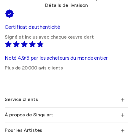
Détails de livraison
Certificat d'authenticité
Signé et inclus avec chaque œuvre d'art
Noté 4,9/5 par les acheteurs du monde entier
Plus de 20 000 avis clients
Service clients
Nous contacter
À propos de Singulart
Expédition
Politique de retour
A propos de nous
Témoignages de clients
Pour les Artistes
FAQ
Offrir une carte cadeau