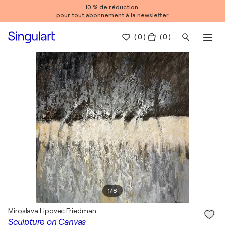
10 % de réduction
pour tout abonnement à la newsletter
(
0
)
( 0 )
1
/
8
Miroslava Lipovec Friedman
Sculpture on Canvas