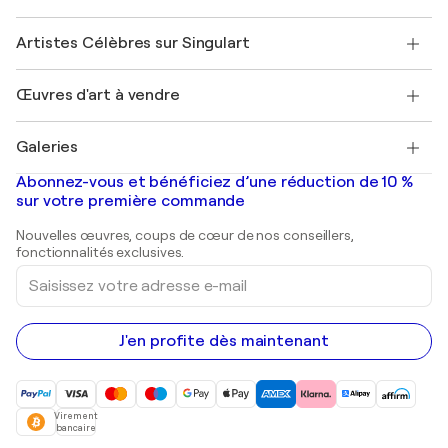
Sociétés affiliées
Rejoignez notre programme commercial
Rejoindre Singulart en tant qu'artiste
Nos artistes
Mon compte
Artistes Célèbres sur Singulart
Se connecter en tant qu'Artiste
Magazine Singulart
Protection acheteur
Emplois
+33 1 76 44 06 42
Henri Matisse
Découvrez une sélection d'art original
Œuvres d'art à vendre
Marc Chagall
Pablo Picasso
Tableaux à vendre
Salvador Dalí
Galeries
Tableaux abstraits à vendre
Banksy
Peintures à l'huile
Mr. Brainwash
Galeries d'art en France
Abonnez-vous et bénéficiez d’une réduction de 10 %
Peintures de paysage
Shepard Fairey
Galeries d'art en Belgique
sur votre première commande
Estampes
Sculptures
Nouvelles œuvres, coups de cœur de nos conseillers,
Peintures acryliques
fonctionnalités exclusives.
Saisissez
votre
adresse
e-
mail
J'en profite dès maintenant
Virement
bancaire