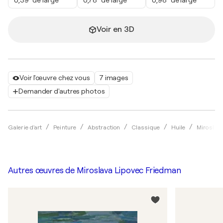
0,39" de large
0,78" de large
0,98" de large
Voir en 3D
Voir l'œuvre chez vous
7 images
Demander d'autres photos
Galerie d'art
Peinture
Abstraction
Classique
Huile
Miroslav
Autres œuvres de
Miroslava Lipovec Friedman