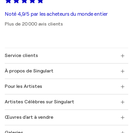
Noté 4,9/5 par les acheteurs du monde entier
Plus de 20 000 avis clients
Service clients
Nous contacter
À propos de Singulart
Expédition
Politique de retour
A propos de nous
Témoignages de clients
Pour les Artistes
FAQ
Offrir une carte cadeau
Sociétés affiliées
Rejoignez notre programme commercial
Rejoindre Singulart en tant qu'artiste
Nos artistes
Mon compte
Artistes Célèbres sur Singulart
Se connecter en tant qu'Artiste
Magazine Singulart
Protection acheteur
Emplois
+33 1 76 44 06 42
Henri Matisse
Découvrez une sélection d'art original
Œuvres d'art à vendre
Marc Chagall
Pablo Picasso
Tableaux à vendre
Salvador Dalí
Galeries