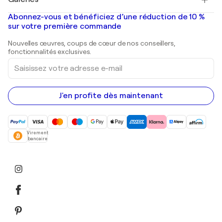
Tableaux abstraits à vendre
Banksy
Peintures à l'huile
Mr. Brainwash
Galeries d'art en France
Abonnez-vous et bénéficiez d’une réduction de 10 %
Peintures de paysage
Shepard Fairey
Galeries d'art en Belgique
sur votre première commande
Estampes
Sculptures
Nouvelles œuvres, coups de cœur de nos conseillers,
Peintures acryliques
fonctionnalités exclusives.
Saisissez
votre
adresse
e-
mail
J'en profite dès maintenant
Virement
bancaire