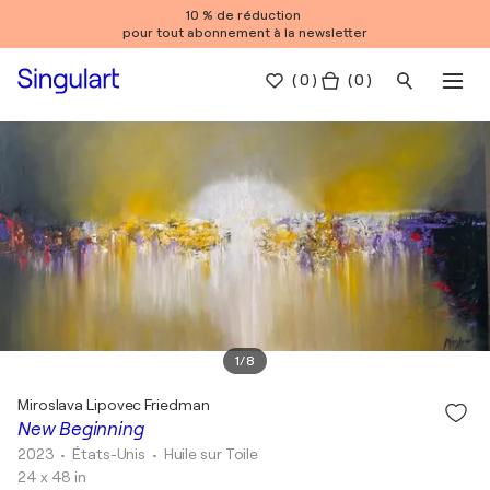
10 % de réduction
pour tout abonnement à la newsletter
(
0
)
( 0 )
1
/
8
Miroslava Lipovec Friedman
New Beginning
2023
• États-Unis
•
Huile sur Toile
24 x 48 in