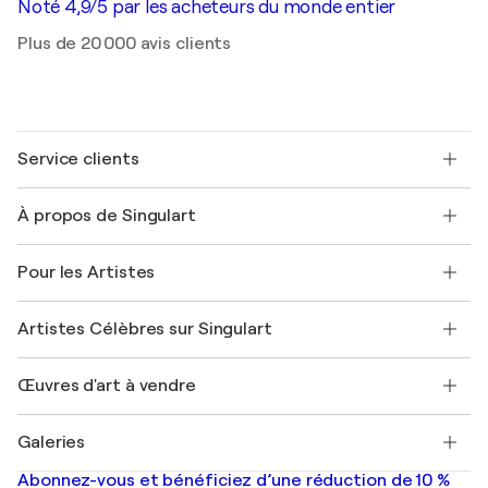
Noté 4,9/5 par les acheteurs du monde entier
Plus de 20 000 avis clients
Service clients
Nous contacter
À propos de Singulart
Expédition
Politique de retour
A propos de nous
Témoignages de clients
Pour les Artistes
FAQ
Offrir une carte cadeau
Sociétés affiliées
Rejoignez notre programme commercial
Rejoindre Singulart en tant qu'artiste
Nos artistes
Mon compte
Artistes Célèbres sur Singulart
Se connecter en tant qu'Artiste
Magazine Singulart
Protection acheteur
Emplois
+33 1 76 44 06 42
Henri Matisse
Découvrez une sélection d'art original
Œuvres d'art à vendre
Marc Chagall
Pablo Picasso
Tableaux à vendre
Salvador Dalí
Galeries
Tableaux abstraits à vendre
Banksy
Peintures à l'huile
Mr. Brainwash
Galeries d'art en France
Abonnez-vous et bénéficiez d’une réduction de 10 %
Peintures de paysage