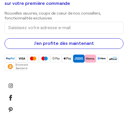
Shepard Fairey
Galeries d'art en Belgique
sur votre première commande
Estampes
Sculptures
Nouvelles œuvres, coups de cœur de nos conseillers,
Peintures acryliques
fonctionnalités exclusives.
Saisissez
votre
adresse
e-
mail
J'en profite dès maintenant
Virement
bancaire