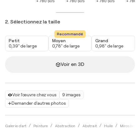
+ 780 $US
+ 780 $US
+ 780 $US
+ 780 
2. Sélectionnez la taille
Recommandé
Petit
Moyen
Grand
0,39" de large
0,78" de large
0,98" de large
Voir en 3D
Voir l'œuvre chez vous
9 images
Demander d'autres photos
Galerie d'art
Peinture
Abstraction
Abstrait
Huile
Miroslava 