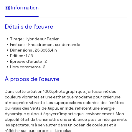
Information
Détails de l'œuvre
Tirage
:
Hybride sur Papier
Finitions
:
Encadrement sur demande
Dimensions
:
23,6x35,4in
Edition
:
1 / 5
Épreuve d'artiste
:
2
Hors commerce
:
2
À propos de l'oeuvre
Dans cette création 100% photographique, j'ai fusionné des
couleurs vibrantes et une esthétique moderne pour créer une
atmosphère vibrante. Les superpositions colorées des fenêtres
du Palais des Vents de Jaipur, en Inde, reflètent une énergie
dynamique qui peut égayer n'importe quel environnement. Mon
objectif était de transmettre une ambiance passionnée qui invite
les spectateurs à se vautrer dans un océan de couleurs et à
réfléchir sur leurs propres
…
Lire plus