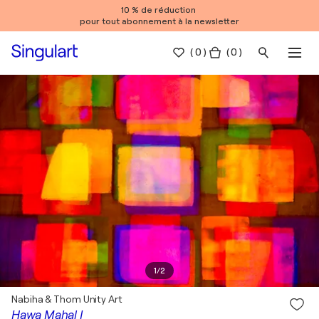
10 % de réduction
pour tout abonnement à la newsletter
(
0
)
( 0 )
1
/
2
Nabiha & Thom Unity Art
Hawa Mahal I