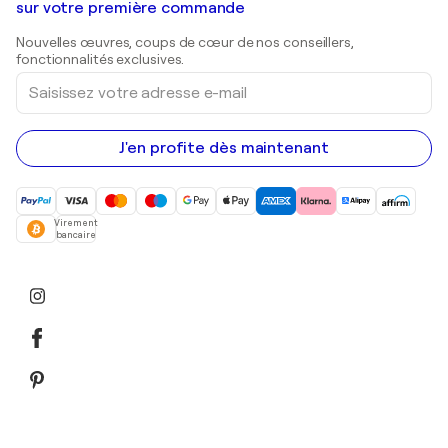
Galeries d'art en Belgique
sur votre première commande
Estampes
Sculptures
Nouvelles œuvres, coups de cœur de nos conseillers,
Peintures acryliques
fonctionnalités exclusives.
Saisissez
votre
adresse
e-
mail
J'en profite dès maintenant
Virement
bancaire