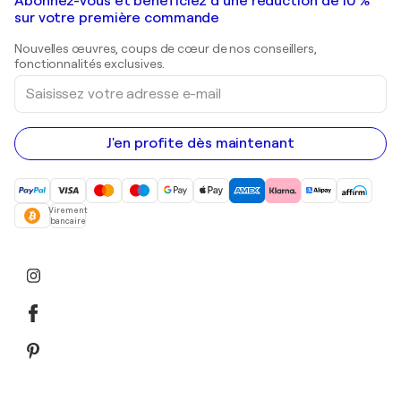
Galeries d'art en France
Abonnez-vous et bénéficiez d’une réduction de 10 %
Peintures de paysage
Shepard Fairey
Galeries d'art en Belgique
sur votre première commande
Estampes
Sculptures
Nouvelles œuvres, coups de cœur de nos conseillers,
Peintures acryliques
fonctionnalités exclusives.
Saisissez
votre
adresse
e-
mail
J'en profite dès maintenant
Virement
bancaire