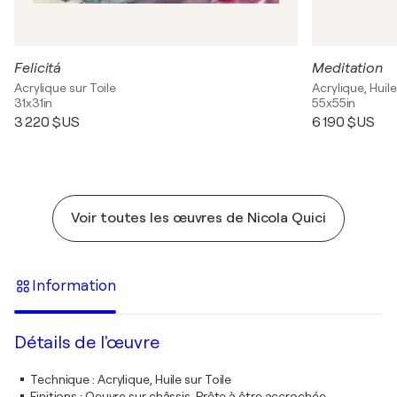
Felicitá
Meditation
Acrylique sur Toile
Acrylique, Huile
31x31in
55x55in
3 220 $US
6 190 $US
Voir toutes les œuvres de Nicola Quici
Information
Détails de l'œuvre
Technique
:
Acrylique, Huile sur Toile
Finitions
:
Oeuvre sur châssis. Prête à être accrochée.