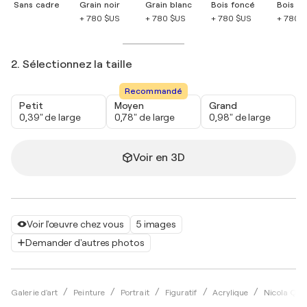
Sans cadre
Grain noir
Grain blanc
Bois foncé
Bois cla
+ 780 $US
+ 780 $US
+ 780 $US
+ 780 
2. Sélectionnez la taille
Recommandé
Petit
Moyen
Grand
0,39" de large
0,78" de large
0,98" de large
Voir en 3D
Voir l'œuvre chez vous
5 images
Demander d'autres photos
Galerie d'art
Peinture
Portrait
Figuratif
Acrylique
Nicola Quic