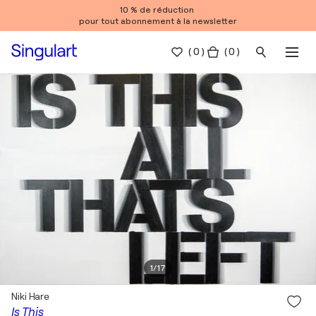
10 % de réduction
pour tout abonnement à la newsletter
(
0
)
( 0 )
1
/
17
Niki Hare
Is This