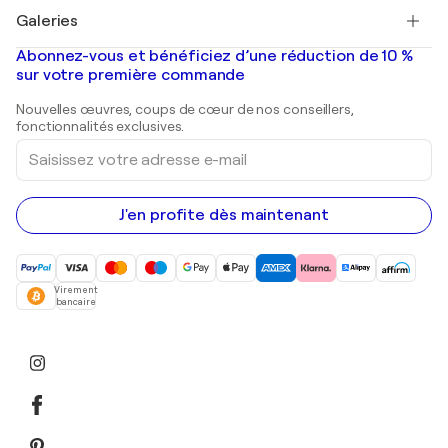
Tableaux à vendre
Salvador Dalí
Galeries
Tableaux abstraits à vendre
Banksy
Peintures à l'huile
Mr. Brainwash
Galeries d'art en France
Abonnez-vous et bénéficiez d’une réduction de 10 %
Peintures de paysage
Shepard Fairey
Galeries d'art en Belgique
sur votre première commande
Estampes
Sculptures
Nouvelles œuvres, coups de cœur de nos conseillers,
Peintures acryliques
fonctionnalités exclusives.
Saisissez
votre
adresse
e-
mail
J'en profite dès maintenant
Virement
bancaire