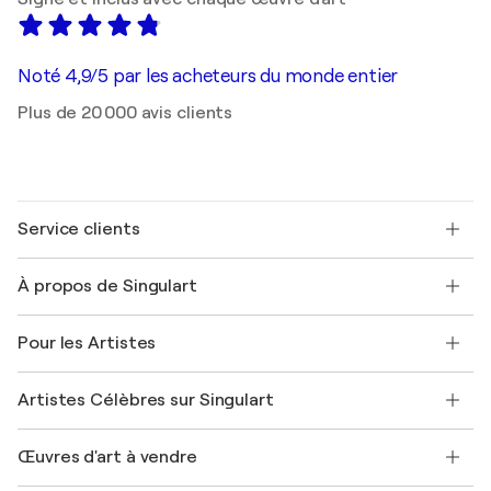
Noté 4,9/5 par les acheteurs du monde entier
Plus de 20 000 avis clients
Service clients
Nous contacter
À propos de Singulart
Expédition
Politique de retour
A propos de nous
Témoignages de clients
Pour les Artistes
FAQ
Offrir une carte cadeau
Sociétés affiliées
Rejoignez notre programme commercial
Rejoindre Singulart en tant qu'artiste
Nos artistes
Mon compte
Artistes Célèbres sur Singulart
Se connecter en tant qu'Artiste
Magazine Singulart
Protection acheteur
Emplois
+33 1 76 44 06 42
Henri Matisse
Découvrez une sélection d'art original
Œuvres d'art à vendre
Marc Chagall
Pablo Picasso