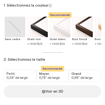
1. Sélectionnez la couleur
Recommandé
Sans cadre
Grain noir
Grain blanc
Bois foncé
Bois cla
+ 1 300 $US
+ 1 300 $US
+ 1 300 $US
+ 1 300
2. Sélectionnez la taille
Recommandé
Petit
Moyen
Grand
0,39" de large
0,78" de large
0,98" de large
Voir en 3D