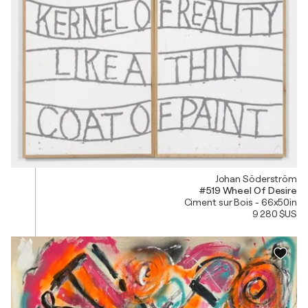
Johan Söderström
#519 Wheel Of Desire
Ciment sur Bois - 66x50in
9 280 $US