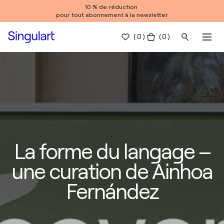
10 % de réduction
pour tout abonnement à la newsletter
(
0
)
( 0 )
La forme du langage –
une curation de Ainhoa
Fernández