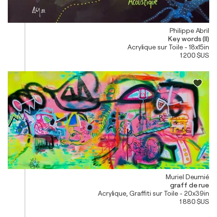
Philippe Abril
Key words (II)
Acrylique sur Toile - 18x15in
1 200 $US
Muriel Deumié
graff de rue
Acrylique, Graffiti sur Toile - 20x39in
1 880 $US