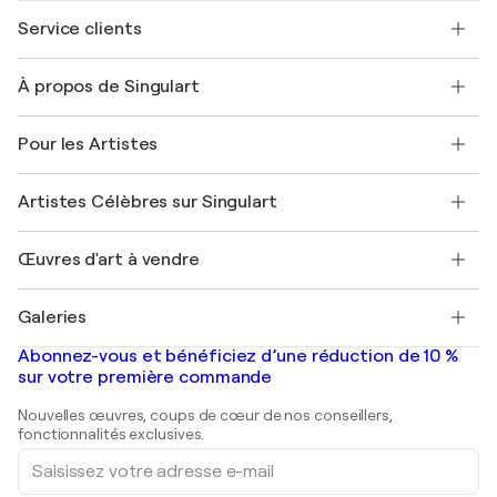
Service clients
Nous contacter
À propos de Singulart
Expédition
Politique de retour
A propos de nous
Témoignages de clients
Pour les Artistes
FAQ
Offrir une carte cadeau
Sociétés affiliées
Rejoignez notre programme commercial
Rejoindre Singulart en tant qu'artiste
Nos artistes
Mon compte
Artistes Célèbres sur Singulart
Se connecter en tant qu'Artiste
Magazine Singulart
Protection acheteur
Emplois
+33 1 76 44 06 42
Henri Matisse
Découvrez une sélection d'art original
Œuvres d'art à vendre
Marc Chagall
Pablo Picasso
Tableaux à vendre
Salvador Dalí
Galeries
Tableaux abstraits à vendre
Banksy
Peintures à l'huile
Mr. Brainwash
Galeries d'art en France
Abonnez-vous et bénéficiez d’une réduction de 10 %
Peintures de paysage
Shepard Fairey
Galeries d'art en Belgique
sur votre première commande
Estampes
Sculptures
Nouvelles œuvres, coups de cœur de nos conseillers,
Peintures acryliques
fonctionnalités exclusives.
Saisissez
votre
adresse