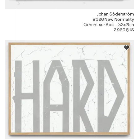
Johan Söderström
#326 New Normality
Ciment sur Bois - 33x25in
2 960 $US