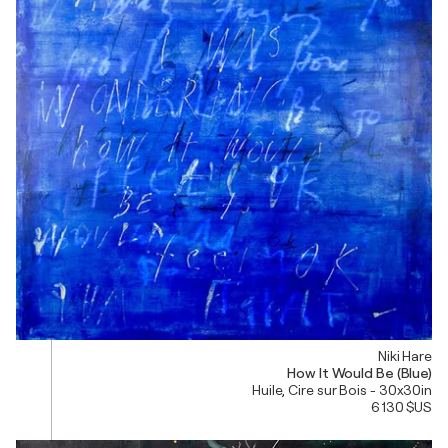
Niki Hare
How It Would Be (Blue)
Huile, Cire sur Bois - 30x30in
6 130 $US