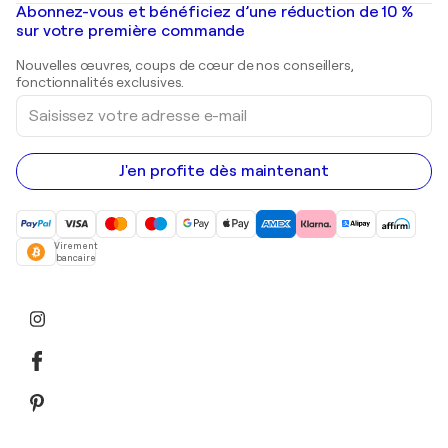
Mr. Brainwash
Galeries d'art en France
Abonnez-vous et bénéficiez d’une réduction de 10 %
Peintures de paysage
Shepard Fairey
Galeries d'art en Belgique
sur votre première commande
Estampes
Sculptures
Nouvelles œuvres, coups de cœur de nos conseillers,
Peintures acryliques
fonctionnalités exclusives.
Saisissez
votre
adresse
e-
mail
J'en profite dès maintenant
Virement
bancaire