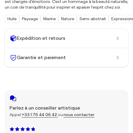
est chargée d'émotions. C'est un hommage à la beauté naturelle,
un coin de tranquillité pour inspirer et apaiser l'esprit chez soi.
Huile
Paysage
Marine
Nature
Semi-abstrait
Expression
Expédition et retours
Garantie et paiement
Parlez à un conseiller artistique
Appel
+33 1 76 44 06 42
ou
nous contacter