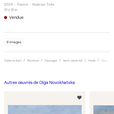
2024
• France
•
Huile sur Toile
31 x 31 in
Vendue
9 images
Galerie d'art
Peinture
Paysage
Semi-abstrait
Huile
Olga No
Autres œuvres de
Olga Novokhatska