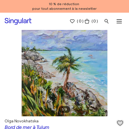
10 % de réduction
pour tout abonnement à la newsletter
(
0
)
( 0 )
1
/
9
Olga Novokhatska
Bord de mer à Tulum