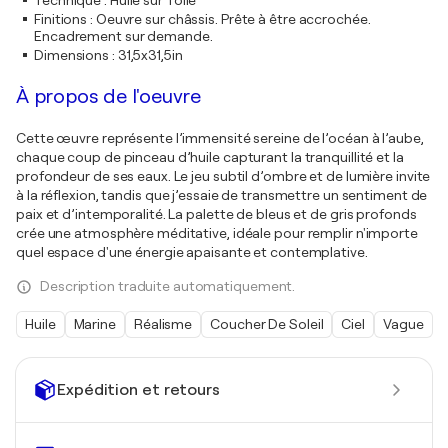
Technique
:
Huile sur Toile
Finitions
:
Oeuvre sur châssis. Prête à être accrochée.
Encadrement sur demande.
Dimensions
:
31,5x31,5in
À propos de l'oeuvre
Cette œuvre représente l’immensité sereine de l’océan à l’aube,
chaque coup de pinceau d’huile capturant la tranquillité et la
profondeur de ses eaux. Le jeu subtil d’ombre et de lumière invite
à la réflexion, tandis que j’essaie de transmettre un sentiment de
paix et d’intemporalité. La palette de bleus et de gris profonds
crée une atmosphère méditative, idéale pour remplir n'importe
quel espace d'une énergie apaisante et contemplative.
Description traduite automatiquement.
Huile
Marine
Réalisme
Coucher De Soleil
Ciel
Vague
Expédition et retours