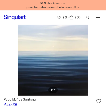
10 % de réduction
pour tout abonnement à la newsletter
(
0
)
( 0 )
1
/
7
Paco Muñoz Santana
Alba XII