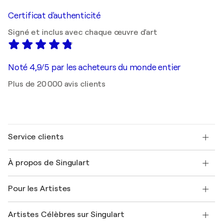
Certificat d'authenticité
Signé et inclus avec chaque œuvre d'art
Noté 4,9/5 par les acheteurs du monde entier
Plus de 20 000 avis clients
Service clients
Nous contacter
À propos de Singulart
Expédition
Politique de retour
A propos de nous
Témoignages de clients
Pour les Artistes
FAQ
Offrir une carte cadeau
Sociétés affiliées
Rejoignez notre programme commercial
Rejoindre Singulart en tant qu'artiste
Nos artistes
Mon compte
Artistes Célèbres sur Singulart
Se connecter en tant qu'Artiste
Magazine Singulart
Protection acheteur