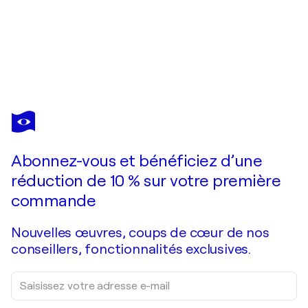
PACO
MUÑOZ
SANTANA
Vous avez adoré cette oeuvre mais elle est vendue ?
Alba XII
Abonnez-vous et bénéficiez d’une
Je passe commande
réduction de 10 % sur votre première
commande
Nouvelles œuvres, coups de cœur de nos
conseillers, fonctionnalités exclusives.