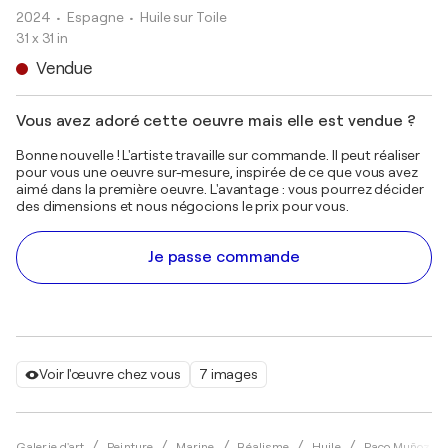
2024
• Espagne
•
Huile sur Toile
31 x 31 in
Vendue
Vous avez adoré cette oeuvre mais elle est vendue ?
Bonne nouvelle ! L'artiste travaille sur commande. Il peut réaliser
pour vous une oeuvre sur-mesure, inspirée de ce que vous avez
aimé dans la première oeuvre. L'avantage : vous pourrez décider
des dimensions et nous négocions le prix pour vous.
Je passe commande
Voir l'œuvre chez vous
7 images
Galerie d'art
Peinture
Marine
Réalisme
Huile
Paco Muñoz Sa