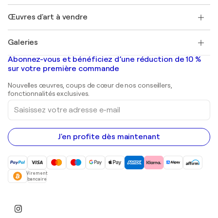
Emplois
+33 1 76 44 06 42
Henri Matisse
Découvrez une sélection d'art original
Œuvres d'art à vendre
Marc Chagall
Pablo Picasso
Tableaux à vendre
Salvador Dalí
Galeries
Tableaux abstraits à vendre
Banksy
Peintures à l'huile
Mr. Brainwash
Galeries d'art en France
Abonnez-vous et bénéficiez d’une réduction de 10 %
Peintures de paysage
Shepard Fairey
Galeries d'art en Belgique
sur votre première commande
Estampes
Sculptures
Nouvelles œuvres, coups de cœur de nos conseillers,
Peintures acryliques
fonctionnalités exclusives.
Saisissez
votre
adresse
e-
mail
J'en profite dès maintenant
Virement
bancaire