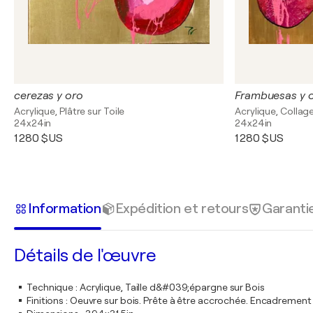
cerezas y oro
Frambuesas y 
Acrylique, Plâtre sur Toile
Acrylique, Collage
24x24in
24x24in
1 280 $US
1 280 $US
Information
Expédition et retours
Garanti
Détails de l'œuvre
Technique
:
Acrylique, Taille d&#039;épargne sur Bois
Finitions
:
Oeuvre sur bois. Prête à être accrochée. Encadremen