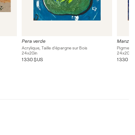
Pera verde
Manzana
Acrylique, Taille d'épargne sur Bois
Pigments,
24x20in
24x20in
1 330 $US
1 330 $