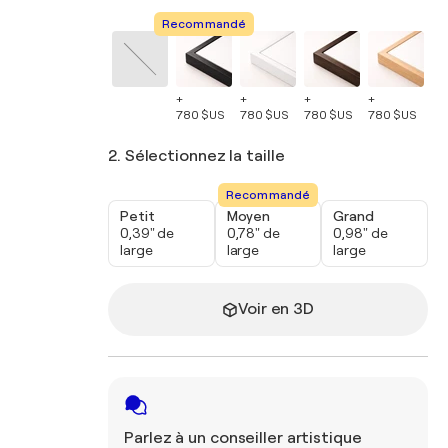
Recommandé
+
+
+
+
+
780 $US
780 $US
780 $US
780 $US
78
2. Sélectionnez la taille
Recommandé
Petit
Moyen
Grand
0,39" de
0,78" de
0,98" de
large
large
large
Voir en 3D
Parlez à un conseiller artistique