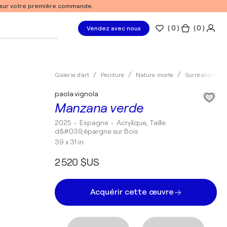
% sur votre première commande.
(
0
)
( 0 )
Vendez avec nous
Galerie d'art
Peinture
Nature morte
Surréalisme
paola vignola
Manzana verde
2025
• Espagne
•
Acrylique, Taille
d&#039;épargne sur Bois
39 x 31 in
2 520 $US
Acquérir cette œuvre