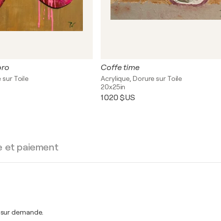
oro
Coffe time
 sur Toile
Acrylique, Dorure sur Toile
20x25in
1 020 $US
e et paiement
t sur demande.