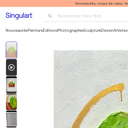
Nouveautés, coups de cœur, t
Rechercher 
New York
Photographie
Nouveautés
Peinture
Éditions
Photographie
Sculpture
Dessin
Artistes
Pop Art
Pablo Picasso