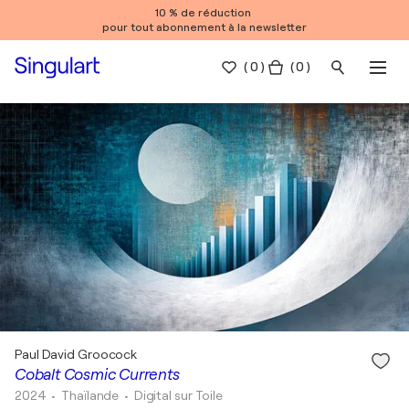
10 % de réduction
pour tout abonnement à la newsletter
(
0
)
( 0 )
Paul David Groocock
Cobalt Cosmic Currents
2024
• Thaïlande
•
Digital sur Toile