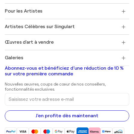
Politique de retour
A propos de nous
Témoignages de clients
Pour les Artistes
FAQ
Offrir une carte cadeau
Sociétés affiliées
Rejoignez notre programme commercial
Rejoindre Singulart en tant qu'artiste
Nos artistes
Mon compte
Artistes Célèbres sur Singulart
Se connecter en tant qu'Artiste
Magazine Singulart
Protection acheteur
Emplois
+33 1 76 44 06 42
Henri Matisse
Découvrez une sélection d'art original
Œuvres d'art à vendre
Marc Chagall
Pablo Picasso
Tableaux à vendre
Salvador Dalí
Galeries
Tableaux abstraits à vendre
Banksy
Peintures à l'huile
Mr. Brainwash
Galeries d'art en France
Abonnez-vous et bénéficiez d’une réduction de 10 %
Peintures de paysage
Shepard Fairey
Galeries d'art en Belgique
sur votre première commande
Estampes
Sculptures
Nouvelles œuvres, coups de cœur de nos conseillers,
Peintures acryliques
fonctionnalités exclusives.
Saisissez
votre
adresse
e-
mail
J'en profite dès maintenant