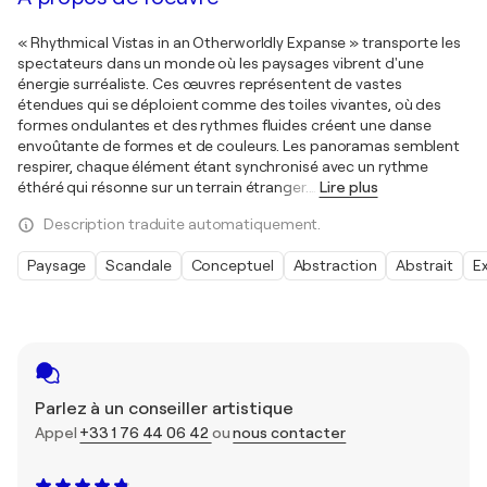
« Rhythmical Vistas in an Otherworldly Expanse » transporte les
spectateurs dans un monde où les paysages vibrent d'une
énergie surréaliste. Ces œuvres représentent de vastes
étendues qui se déploient comme des toiles vivantes, où des
formes ondulantes et des rythmes fluides créent une danse
envoûtante de formes et de couleurs. Les panoramas semblent
respirer, chaque élément étant synchronisé avec un rythme
éthéré qui résonne sur un terrain étranger.
…
Lire plus
Description traduite automatiquement.
Paysage
Scandale
Conceptuel
Abstraction
Abstrait
E
Parlez à un conseiller artistique
Appel
+33 1 76 44 06 42
ou
nous contacter