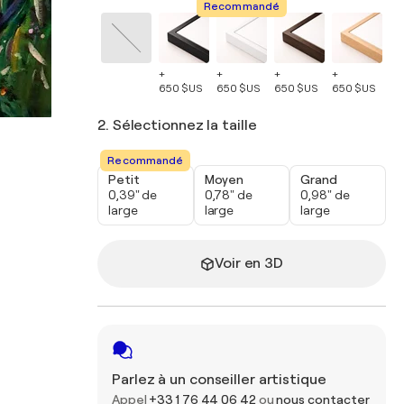
Recommandé
+
+
+
+
+
650 $US
650 $US
650 $US
650 $US
65
2. Sélectionnez la taille
Recommandé
Petit
Moyen
Grand
0,39" de
0,78" de
0,98" de
large
large
large
Voir en 3D
Parlez à un conseiller artistique
Appel
+33 1 76 44 06 42
ou
nous contacter