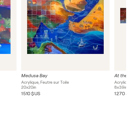
Medusa Bay
At the p
Acrylique, Feutre sur Toile
Acrylique
20x20in
8x39in
1 510 $US
1 270 $