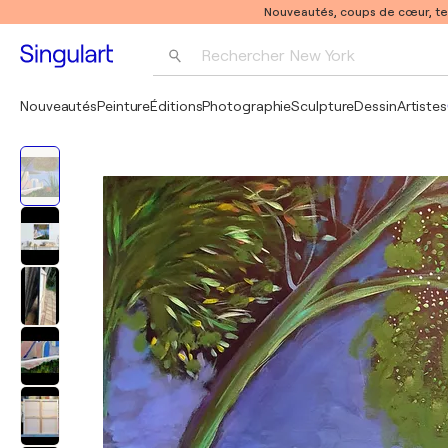
Nouveautés, coups de cœur, t
Rechercher 
New York
Photographie
Nouveautés
Peinture
Éditions
Photographie
Sculpture
Dessin
Artistes
Pop Art
Pablo Picasso