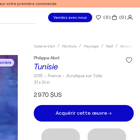
% sur votre première commande.
(
0
)
( 0 )
Vendez avec nous
Galerie d'art
Peinture
Paysage
Naïf
Acrylique
Philippe Abril
onible
Tunisie
2015
• France
•
Acrylique sur Toile
31 x 31 in
2 970 $US
Acquérir cette œuvre