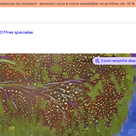
endances du moment :
abonnez-vous à notre newsletter et profitez de -10 
Offres spéciales
Zoom amplifié disp