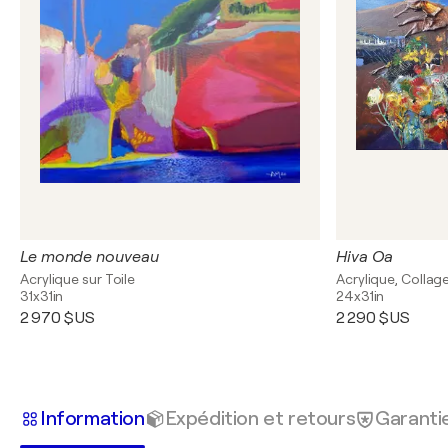
Le monde nouveau
Hiva Oa
Acrylique sur Toile
Acrylique, Collage
31x31in
24x31in
2 970 $US
2 290 $US
Information
Expédition et retours
Garanti