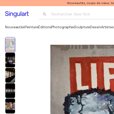
Nouveautés, coups de cœur, t
Rechercher 
New York
Photographie
Nouveautés
Peinture
Éditions
Photographie
Sculpture
Dessin
Artistes
Pop Art
Pablo Picasso