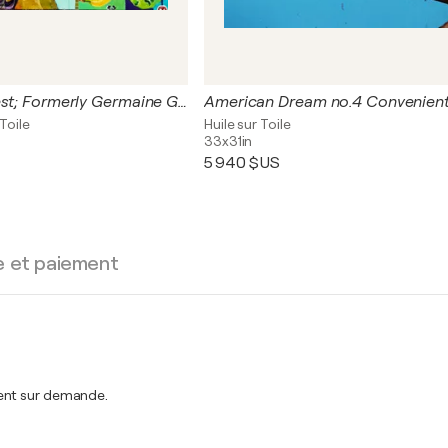
Innocent Eye Test; Formerly Germaine Grocery
 Toile
Huile sur Toile
33x31in
5 940 $US
e et paiement
ment sur demande.