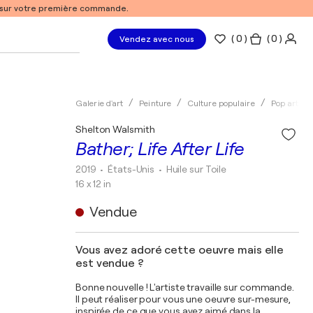
% sur votre première commande.
(
0
)
( 0 )
Vendez avec nous
Galerie d'art
Peinture
Culture populaire
Pop art
Shelton Walsmith
Bather; Life After Life
2019
• États-Unis
•
Huile sur Toile
16 x 12 in
Vendue
Vous avez adoré cette oeuvre mais elle
est vendue ?
Bonne nouvelle ! L'artiste travaille sur commande.
Il peut réaliser pour vous une oeuvre sur-mesure,
inspirée de ce que vous avez aimé dans la