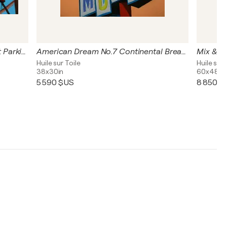
American Dream no.4 Convenient Parking
American Dream No.7 Continental Breakfast
Mix & Ma
Huile sur Toile
Huile sur 
38x30in
60x48in
5 590 $US
8 850 $