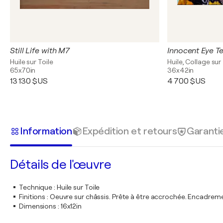
Still Life with M7
Huile sur Toile
Huile, Collage sur
65x70in
36x42in
13 130 $US
4 700 $US
Information
Expédition et retours
Garanti
Détails de l'œuvre
Technique
:
Huile sur Toile
Finitions
:
Oeuvre sur châssis. Prête à être accrochée. Encadre
Dimensions
:
16x12in