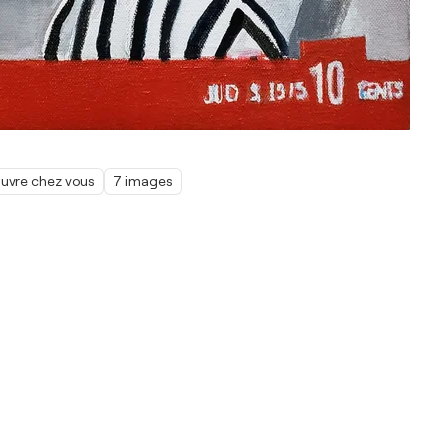
œuvre chez vous
7 images