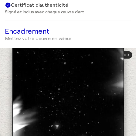
Certificat d'authenticité
Signé et inclus avec chaque œuvre d'art
Encadrement
Mettez votre oeuvre en valeur
1
/
9