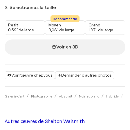
2. Sélectionnez la taille
Recommandé
Petit
Moyen
Grand
0,59" de large
0,98" de large
1,37" de large
Voir en 3D
Voir l'œuvre chez vous
Demander d'autres photos
Galerie d'art
Photographie
Abstrait
Noir et blanc
Hybride
Sh
Autres œuvres de
Shelton Walsmith