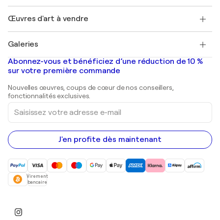
Emplois
+33 1 76 44 06 42
Henri Matisse
Découvrez une sélection d'art original
Œuvres d'art à vendre
Marc Chagall
Pablo Picasso
Tableaux à vendre
Salvador Dalí
Galeries
Tableaux abstraits à vendre
Banksy
Peintures à l'huile
Mr. Brainwash
Galeries d'art en France
Abonnez-vous et bénéficiez d’une réduction de 10 %
Peintures de paysage
Shepard Fairey
Galeries d'art en Belgique
sur votre première commande
Estampes
Sculptures
Nouvelles œuvres, coups de cœur de nos conseillers,
Peintures acryliques
fonctionnalités exclusives.
Saisissez
votre
adresse
e-
mail
J'en profite dès maintenant
Virement
bancaire