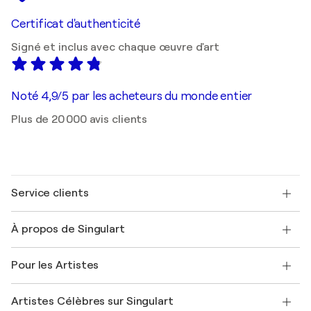
Certificat d'authenticité
Signé et inclus avec chaque œuvre d'art
Noté 4,9/5 par les acheteurs du monde entier
Plus de 20 000 avis clients
Service clients
Nous contacter
À propos de Singulart
Expédition
Politique de retour
A propos de nous
Témoignages de clients
Pour les Artistes
FAQ
Offrir une carte cadeau
Sociétés affiliées
Rejoignez notre programme commercial
Rejoindre Singulart en tant qu'artiste
Nos artistes
Mon compte
Artistes Célèbres sur Singulart
Se connecter en tant qu'Artiste
Magazine Singulart
Protection acheteur