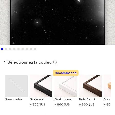
1. Sélectionnez la couleur
Recommandé
Sans cadre
Grain noir
Grain blanc
Bois foncé
Bois cla
+ 860 $US
+ 860 $US
+ 860 $US
+ 860 