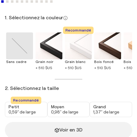
1. Sélectionnez la couleur
Recommandé
Sans cadre
Grain noir
Grain blanc
Bois foncé
Bois cla
+ 510 $US
+ 510 $US
+ 510 $US
+ 510 $
2. Sélectionnez la taille
Recommandé
Petit
Moyen
Grand
0,59" de large
0,98" de large
1,37" de large
Voir en 3D