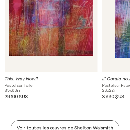
This. Way Now!!
Ill Coralo no
Pastel sur Toile
Pastel sur Papi
83x83in
28x22in
28 100 $US
3 830 $US
Voir toutes les œuvres de Shelton Walsmith