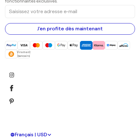
fonctionnalités exclusives.
Saisissez
votre
adresse
e-
mail
J'en profite dès maintenant
Virement
bancaire
Français | USD