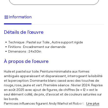
Information
Détails de l'œuvre
Technique
:
Pastel sur Toile , Autre support rigide
Finitions
:
Encadrement sur demande
Dimensions
:
24x30in
À propos de l'oeuvre
Huile et pastel sur toile. Peinture minimaliste aux formes
ambiguës apparaissant et disparaissant, interrogeant la lisibilité
et la perception. Dominante blanc cassé avec des touches de
rouge, rose, jaune et vert. Première séance : février 2024. Reprise
en août 2025 avec ajout de figures, de chiffres (le « 12 » est le
seul élément collé), de prix, d’avocat et de couleurs saturées sur
les bords.
Parmi ses influences figurent Andy Warhol et Robert
…
Lire plus