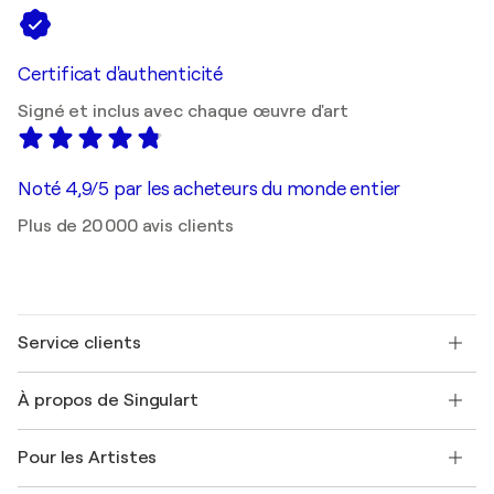
Certificat d'authenticité
Signé et inclus avec chaque œuvre d'art
Noté 4,9/5 par les acheteurs du monde entier
Plus de 20 000 avis clients
Service clients
Nous contacter
À propos de Singulart
Expédition
Politique de retour
A propos de nous
Témoignages de clients
Pour les Artistes
FAQ
Offrir une carte cadeau
Sociétés affiliées
Rejoignez notre programme commercial