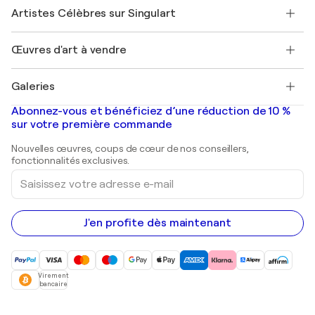
Rejoindre Singulart en tant qu'artiste
Nos artistes
Mon compte
Artistes Célèbres sur Singulart
Se connecter en tant qu'Artiste
Magazine Singulart
Protection acheteur
Emplois
+33 1 76 44 06 42
Henri Matisse
Découvrez une sélection d'art original
Œuvres d'art à vendre
Marc Chagall
Pablo Picasso
Tableaux à vendre
Salvador Dalí
Galeries
Tableaux abstraits à vendre
Banksy
Peintures à l'huile
Mr. Brainwash
Galeries d'art en France
Abonnez-vous et bénéficiez d’une réduction de 10 %
Peintures de paysage
Shepard Fairey
Galeries d'art en Belgique
sur votre première commande
Estampes
Sculptures
Nouvelles œuvres, coups de cœur de nos conseillers,
Peintures acryliques
fonctionnalités exclusives.
Saisissez
votre
adresse
e-
mail
J'en profite dès maintenant
Virement
bancaire