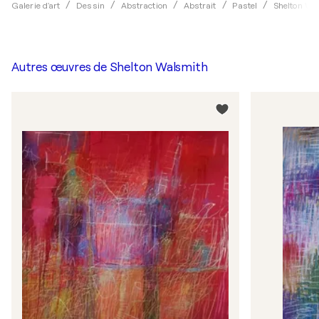
Galerie d'art
Dessin
Abstraction
Abstrait
Pastel
Shelton Wa
Autres œuvres de
Shelton Walsmith