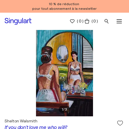
10 % de réduction
pour tout abonnement à la newsletter
(
0
)
( 0 )
1
/
3
Shelton Walsmith
If you don't love me who will?