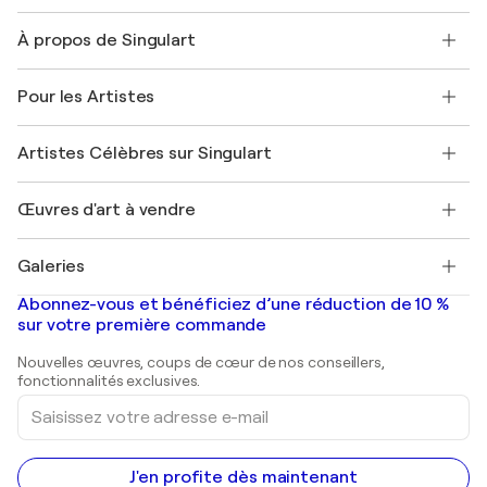
Nous contacter
À propos de Singulart
Expédition
Politique de retour
A propos de nous
Témoignages de clients
Pour les Artistes
FAQ
Offrir une carte cadeau
Sociétés affiliées
Rejoignez notre programme commercial
Rejoindre Singulart en tant qu'artiste
Nos artistes
Mon compte
Artistes Célèbres sur Singulart
Se connecter en tant qu'Artiste
Magazine Singulart
Protection acheteur
Emplois
+33 1 76 44 06 42
Henri Matisse
Découvrez une sélection d'art original
Œuvres d'art à vendre
Marc Chagall
Pablo Picasso
Tableaux à vendre
Salvador Dalí
Galeries
Tableaux abstraits à vendre
Banksy
Peintures à l'huile
Mr. Brainwash
Galeries d'art en France
Abonnez-vous et bénéficiez d’une réduction de 10 %
Peintures de paysage
Shepard Fairey
Galeries d'art en Belgique
sur votre première commande
Estampes
Sculptures
Nouvelles œuvres, coups de cœur de nos conseillers,
Peintures acryliques
fonctionnalités exclusives.
Saisissez
votre
adresse
e-
mail
J'en profite dès maintenant