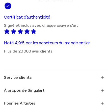
Certificat d'authenticité
Signé et inclus avec chaque œuvre d'art
Noté 4,9/5 par les acheteurs du monde entier
Plus de 20 000 avis clients
Service clients
Nous contacter
À propos de Singulart
Expédition
Politique de retour
A propos de nous
Témoignages de clients
Pour les Artistes
FAQ
Offrir une carte cadeau
Sociétés affiliées
Rejoignez notre programme commercial