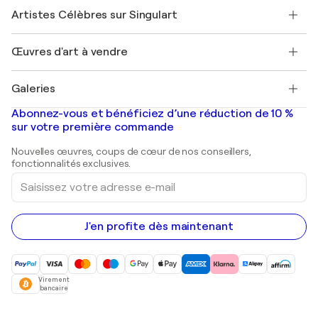
Rejoindre Singulart en tant qu'artiste
Nos artistes
Mon compte
Artistes Célèbres sur Singulart
Se connecter en tant qu'Artiste
Magazine Singulart
Protection acheteur
Emplois
+33 1 76 44 06 42
Henri Matisse
Découvrez une sélection d'art original
Œuvres d'art à vendre
Marc Chagall
Pablo Picasso
Tableaux à vendre
Salvador Dalí
Galeries
Tableaux abstraits à vendre
Banksy
Peintures à l'huile
Mr. Brainwash
Galeries d'art en France
Abonnez-vous et bénéficiez d’une réduction de 10 %
Peintures de paysage
Shepard Fairey
Galeries d'art en Belgique
sur votre première commande
Estampes
Sculptures
Nouvelles œuvres, coups de cœur de nos conseillers,
Peintures acryliques
fonctionnalités exclusives.
Saisissez
votre
adresse
e-
mail
J'en profite dès maintenant
Virement
bancaire