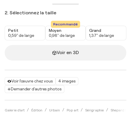
2. Sélectionnez la taille
Recommandé
Petit
Moyen
Grand
0,59" de large
0,98" de large
1,37" de large
Voir en 3D
Voir l'œuvre chez vous
4 images
Demander d'autres photos
Galerie d'art
Édition
Urbain
Pop art
Sérigraphie
Shepard Fai