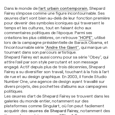
Dans le monde de
l'
art urbain contemporain
, Shepard
Fairey s'impose comme une figure incontournable. Ses
œuvres d'art vont bien au-delà de leur fonction première
pour devenir des symboles iconiques qui traversent le
temps et les cultures, tout en faisant écho aux
commentaires politiques de l’époque. Parmi ses
créations les plus célèbres, on retrouve
"
HOPE
"
, utilisé
lors de la campagne présidentielle de Barack Obama, et
l'incontournable série
"
Andre the Giant
"
, qui marque un
tournant dans son parcours artistique.
Shepard Fairey est aussi connu pour sa série "Obey", qui
attire l'œil par son style percutant et son message
engagé. Actif depuis plus de trois décennies, Shepard
Fairey a su diversifier son travail, touchant à la fois à l'art
de rue et au design graphique. En 2003, il fonde Studio
Number One, une agence de design ayant travaillé sur
divers projets, des pochettes d'albums aux campagnes
politiques.
Les œuvres d'art de Shepard Fairey se trouvent dans les
galeries du monde entier, notamment sur des
plateformes comme Singulart, où l'on peut facilement
acquérir des
œuvres de Shepard Fairey
, notamment des