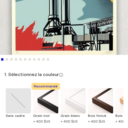
1. Sélectionnez la couleur
Recommandé
Sans cadre
Grain noir
Grain blanc
Bois foncé
Bois cla
+ 400 $US
+ 400 $US
+ 400 $US
+ 400 