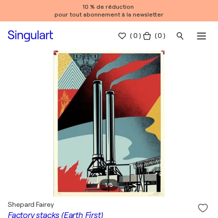
10 % de réduction
pour tout abonnement à la newsletter
(
0
)
( 0 )
1
/
5
Shepard Fairey
Factory stacks (Earth First)