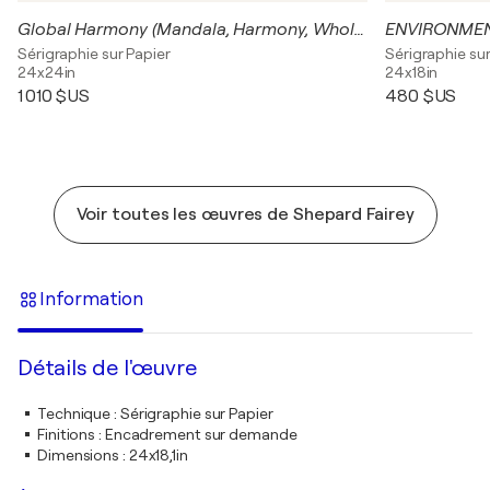
Global Harmony (Mandala, Harmony, Wholeness, Unified Global Perspective)
ENVIRONMEN
Sérigraphie sur Papier
Sérigraphie sur
24x24in
24x18in
1 010 $US
480 $US
Voir toutes les œuvres de Shepard Fairey
Information
Détails de l'œuvre
Technique
:
Sérigraphie sur Papier
Finitions
:
Encadrement sur demande
Dimensions
:
24x18,1in