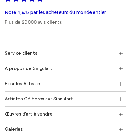
Noté 4,9/5 par les acheteurs du monde entier
Plus de 20 000 avis clients
Service clients
Nous contacter
À propos de Singulart
Expédition
Politique de retour
A propos de nous
Témoignages de clients
Pour les Artistes
FAQ
Offrir une carte cadeau
Sociétés affiliées
Rejoignez notre programme commercial
Rejoindre Singulart en tant qu'artiste
Nos artistes
Mon compte
Artistes Célèbres sur Singulart
Se connecter en tant qu'Artiste
Magazine Singulart
Protection acheteur
Emplois
+33 1 76 44 06 42
Henri Matisse
Découvrez une sélection d'art original
Œuvres d'art à vendre
Marc Chagall
Pablo Picasso
Tableaux à vendre
Salvador Dalí
Galeries
Tableaux abstraits à vendre