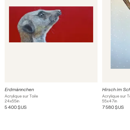
Erdmännchen
Hirsch im Sc
Acrylique sur Toile
Acrylique sur T
24x55in
55x47in
5 400 $US
7 580 $US