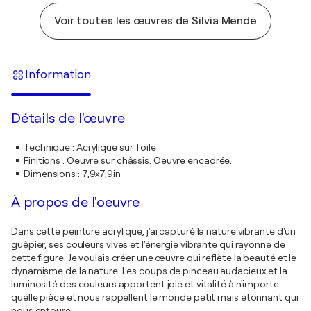
Voir toutes les œuvres de Silvia Mende
Information
Détails de l'œuvre
Technique
:
Acrylique sur Toile
Finitions
:
Oeuvre sur châssis. Oeuvre encadrée.
Dimensions
:
7,9x7,9in
À propos de l'oeuvre
Dans cette peinture acrylique, j'ai capturé la nature vibrante d'un
guêpier, ses couleurs vives et l'énergie vibrante qui rayonne de
cette figure. Je voulais créer une œuvre qui reflète la beauté et le
dynamisme de la nature. Les coups de pinceau audacieux et la
luminosité des couleurs apportent joie et vitalité à n'importe
quelle pièce et nous rappellent le monde petit mais étonnant qui
nous entoure.