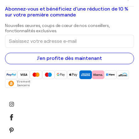
Banksy
Peintures à l'huile
Mr. Brainwash
Galeries d'art en France
Abonnez-vous et bénéficiez d’une réduction de 10 %
Peintures de paysage
Shepard Fairey
Galeries d'art en Belgique
sur votre première commande
Estampes
Sculptures
Nouvelles œuvres, coups de cœur de nos conseillers,
Peintures acryliques
fonctionnalités exclusives.
Saisissez
votre
adresse
e-
mail
J'en profite dès maintenant
Virement
bancaire