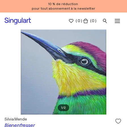
10 % de réduction
pour tout abonnement à la newsletter
(
0
)
( 0 )
1
/
2
Silvia Mende
Bienenfresser