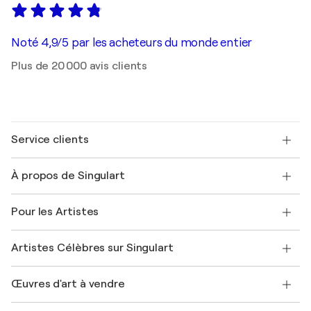
Noté 4,9/5 par les acheteurs du monde entier
Plus de 20 000 avis clients
Service clients
Nous contacter
À propos de Singulart
Expédition
Politique de retour
A propos de nous
Témoignages de clients
Pour les Artistes
FAQ
Offrir une carte cadeau
Sociétés affiliées
Rejoignez notre programme commercial
Rejoindre Singulart en tant qu'artiste
Nos artistes
Mon compte
Artistes Célèbres sur Singulart
Se connecter en tant qu'Artiste
Magazine Singulart
Protection acheteur
Emplois
+33 1 76 44 06 42
Henri Matisse
Découvrez une sélection d'art original
Œuvres d'art à vendre
Marc Chagall
Pablo Picasso
Tableaux à vendre