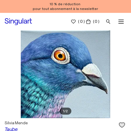
10 % de réduction
pour tout abonnement à la newsletter
(
0
)
( 0 )
1
/
2
Silvia Mende
Taube