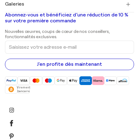
Salvador Dalí
Galeries
Tableaux abstraits à vendre
Banksy
Peintures à l'huile
Mr. Brainwash
Galeries d'art en France
Abonnez-vous et bénéficiez d’une réduction de 10 %
Peintures de paysage
Shepard Fairey
Galeries d'art en Belgique
sur votre première commande
Estampes
Sculptures
Nouvelles œuvres, coups de cœur de nos conseillers,
Peintures acryliques
fonctionnalités exclusives.
Saisissez
votre
adresse
e-
mail
J'en profite dès maintenant
Virement
bancaire