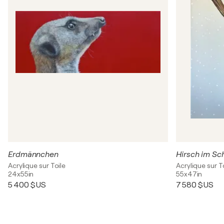
Erdmännchen
Hirsch im Sc
Acrylique sur Toile
Acrylique sur T
24x55in
55x47in
5 400 $US
7 580 $US