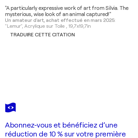
"A particularly expressive work of art from Silvia. The
mysterious, wise look of an animal captured!"
Un amateur d'art, achat effectué en mars 2025:
"Lemur",
Acrylique sur Toile
,
19,7x19,7in
TRADUIRE CETTE CITATION
SILVIA MENDE
Taube
2 990 $US
Faire une offre
Acquérir
Abonnez-vous et bénéficiez d’une
réduction de 10 % sur votre première