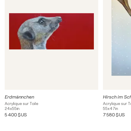
Erdmännchen
Hirsch im Sc
Acrylique sur Toile
Acrylique sur T
24x55in
55x47in
5 400 $US
7 580 $US