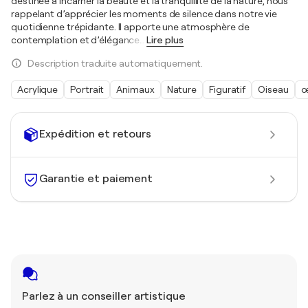
destinée à incarner la beauté et la tranquillité de la nature, nous
rappelant d’apprécier les moments de silence dans notre vie
quotidienne trépidante. Il apporte une atmosphère de
contemplation et d’élégance
…
Lire plus
Description traduite automatiquement.
Acrylique
Portrait
Animaux
Nature
Figuratif
Oiseau
œ
Expédition et retours
Garantie et paiement
Parlez à un conseiller artistique