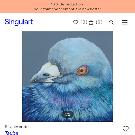
10 % de réduction
pour tout abonnement à la newsletter
(
0
)
( 0 )
1
/
2
Silvia Mende
Taube